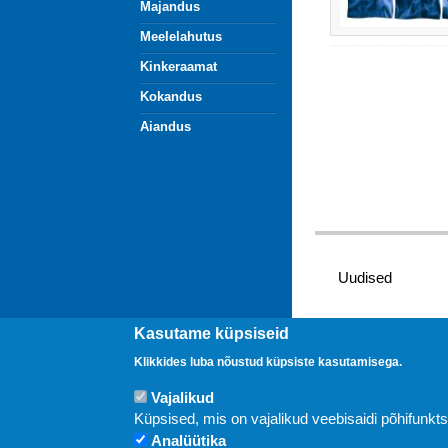
Majandus
Meelelahutus
Kinkeraamat
Kokandus
Aiandus
Uudised
Kasutame küpsiseid
Klikkides luba nõustud küpsiste kasutamisega.
Vajalikud
Küpsised, mis on vajalikud veebisaidi põhifunkt
Analüütika