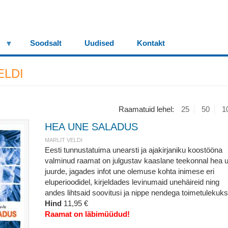
Soodsalt
Uudised
Kontakt
ELDI
Raamatuid lehel:
25
50
1
HEA UNE SALADUS
MARLIT VELDI
Eesti tunnustatuima unearsti ja ajakirjaniku koostööna
valminud raamat on julgustav kaaslane teekonnal hea 
juurde, jagades infot une olemuse kohta inimese eri
eluperioodidel, kirjeldades levinumaid unehäireid ning
andes lihtsaid soovitusi ja nippe nendega toimetulekuks
Hind
11,95 €
Raamat on läbimüüdud!