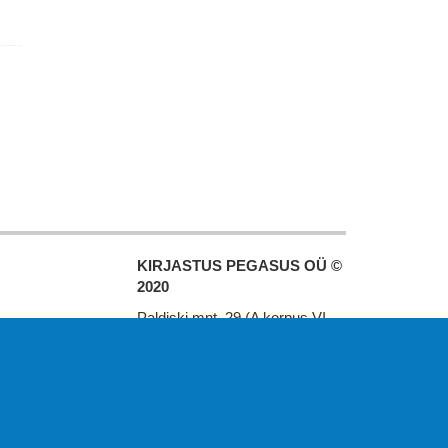
KIRJASTUS PEGASUS OÜ ©
2020
Paldiski mnt. 29 (A korpus VI
korrus), Tallinn
Üldtelefon: 666 1720
E-post:
pegasus[at]pegasus.ee