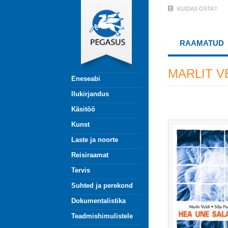
Liigu
KUIDAS OSTA?
User
edasi
põhisisu
Account
juurde
RAAMATUD
Menu
(logged
MARLIT V
Eneseabi
out)
Ilukirjandus
Käsitöö
Kunst
Laste ja noorte
Reisiraamat
Tervis
Suhted ja perekond
Dokumentalistika
Teadmishimulistele