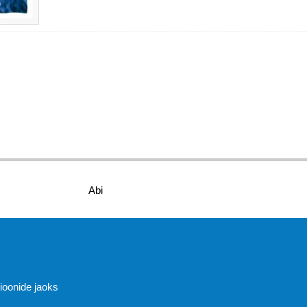
Abi
sioonide jaoks