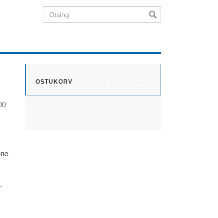
Otsing
OSTUKORV
00
une
.