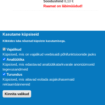
Soodushind
8,10 €
Raamat on läbimüüdud!
Kasutame küpsiseid
Klikkides luba nõustud küpsiste kasutamisega.
Vajalikud
Küpsised, mis on vajalikud veebisaidi põhifunktsioonide jaoks
Analüütika
Küpsised, mis edastavad analüütikatarkvarale anonüümseid
Uudised
tegevusandmeid
Turundus
Abi
Küpsised, mis aitavad esitada asjakohasemaid
KIRJASTUS PEGASUS OÜ © 2020
reklaambännereid
Paldiski mnt. 29 (A korpus VI korrus), Tallinn
Kinnita valikud
Üldtelefon: 666 1720