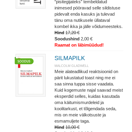
“pisitegijateks” tembeldatud
inimesed pööravad selle sildistuse
pidevalt enda kasuks ja tulevad
tänu oma nutikusele üllataval
kombel ikka ja jälle võidumeesteks.
Hind
17,20 €
Soodushind
2,00 €
Raamat on läbimüüdud!
SILMAPILK
MALCOLM GLADWELL
Meie alateadlikud reaktsioonid on
pärit lukustatud toast ning me ei
saa sinna tuppa sisse vaadata.
Kuid kogemuste najal saavad meist
eksperdid selles, kuidas kasutada
oma käitumismurdeleid ja
koolitarkust, et tõlgendada seda,
mis on meie välkotsuste ja
esmamuljete taga.
Hind
10,00 €