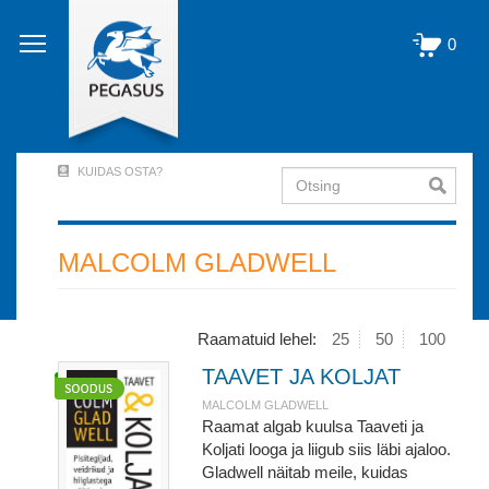
Liigu
edasi
0
põhisisu
juurde
KUIDAS OSTA?
Otsing
User
Account
Menu
MALCOLM GLADWELL
(logged
out)
Raamatuid lehel:
25
50
100
TAAVET JA KOLJAT
MALCOLM GLADWELL
Raamat algab kuulsa Taaveti ja
Koljati looga ja liigub siis läbi ajaloo.
Gladwell näitab meile, kuidas