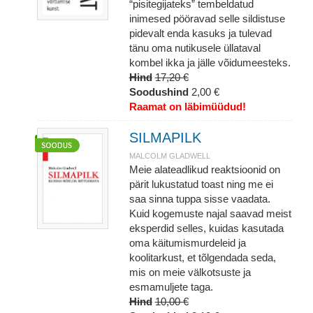
“pisitegijateks” tembeldatud
inimesed pööravad selle sildistuse
pidevalt enda kasuks ja tulevad
tänu oma nutikusele üllataval
kombel ikka ja jälle võidumeesteks.
Hind
17,20 €
Soodushind
2,00 €
Raamat on läbimüüdud!
SILMAPILK
MALCOLM GLADWELL
Meie alateadlikud reaktsioonid on
pärit lukustatud toast ning me ei
saa sinna tuppa sisse vaadata.
Kuid kogemuste najal saavad meist
eksperdid selles, kuidas kasutada
oma käitumismurdeleid ja
koolitarkust, et tõlgendada seda,
mis on meie välkotsuste ja
esmamuljete taga.
Hind
10,00 €