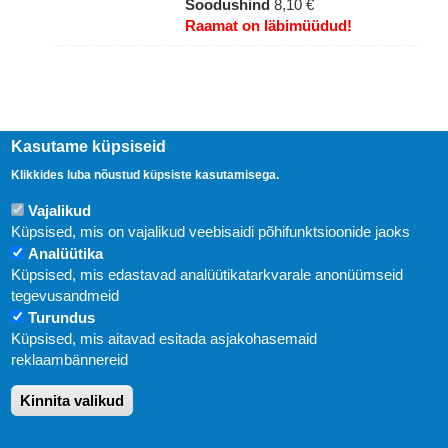
Soodushind
8,10 €
Raamat on läbimüüdud!
Kasutame küpsiseid
Klikkides luba nõustud küpsiste kasutamisega.
Vajalikud
Küpsised, mis on vajalikud veebisaidi põhifunktsioonide jaoks
Analüütika
Küpsised, mis edastavad analüütikatarkvarale anonüümseid
Uudised
tegevusandmeid
Turundus
Abi
Küpsised, mis aitavad esitada asjakohasemaid
KIRJASTUS PEGASUS OÜ © 2020
reklaambännereid
Paldiski mnt. 29 (A korpus VI korrus), Tallinn
Kinnita valikud
Üldtelefon: 666 1720