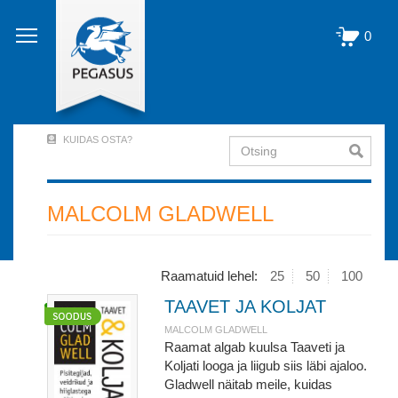
Liigu
edasi
0
põhisisu
juurde
KUIDAS OSTA?
Otsing
User
Account
Menu
MALCOLM GLADWELL
(logged
out)
Raamatuid lehel:
25
50
100
TAAVET JA KOLJAT
MALCOLM GLADWELL
Raamat algab kuulsa Taaveti ja
Koljati looga ja liigub siis läbi ajaloo.
Gladwell näitab meile, kuidas