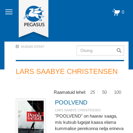
Liigu
edasi
0
põhisisu
juurde
KUIDAS OSTA?
Otsing
User
Account
Menu
LARS SAABYE CHRISTENSEN
(logged
out)
Raamatuid lehel:
25
50
100
POOLVEND
LARS SAABYE CHRISTENSEN
"POOLVEND" on haarav saaga,
mis kutsub lugejat kaasa elama
kummalise perekonna nelja erineva