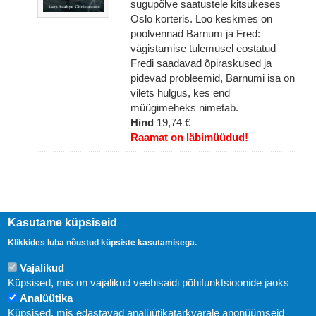
sugupõlve saatustele kitsukeses
Oslo korteris. Loo keskmes on
poolvennad Barnum ja Fred:
vägistamise tulemusel eostatud
Fredi saadavad õpiraskused ja
pidevad probleemid, Barnumi isa on
vilets hulgus, kes end
müügimeheks nimetab.
Hind
19,74 €
Raamat on läbimüüdud!
Kasutame küpsiseid
Klikkides luba nõustud küpsiste kasutamisega.
Vajalikud
Küpsised, mis on vajalikud veebisaidi põhifunktsioonide jaoks
Analüütika
Küpsised, mis edastavad analüütikatarkvarale anonüümseid
Uudised