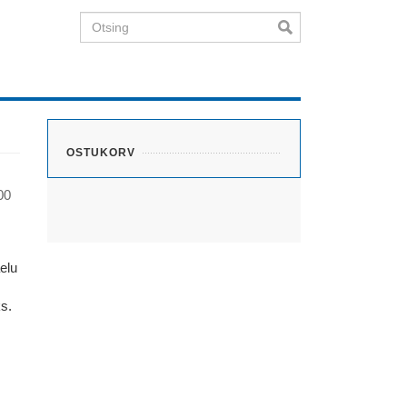
Otsing
OSTUKORV
00
elu
s.