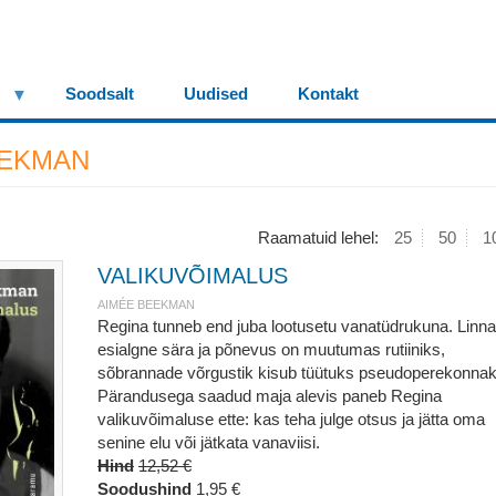
Soodsalt
Uudised
Kontakt
EEKMAN
Raamatuid lehel:
25
50
1
VALIKUVÕIMALUS
AIMÉE BEEKMAN
Regina tunneb end juba lootusetu vanatüdrukuna. Linna
esialgne sära ja põnevus on muutumas rutiiniks,
sõbrannade võrgustik kisub tüütuks pseudoperekonnak
Pärandusega saadud maja alevis paneb Regina
valikuvõimaluse ette: kas teha julge otsus ja jätta oma
senine elu või jätkata vanaviisi.
Hind
12,52 €
Soodushind
1,95 €