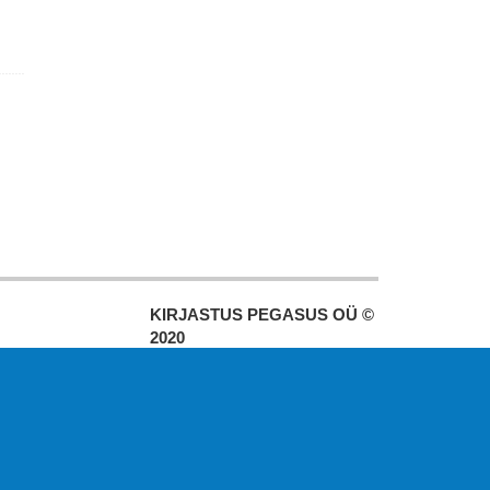
KIRJASTUS PEGASUS OÜ ©
2020
Paldiski mnt. 29 (A korpus VI
korrus), Tallinn
Üldtelefon: 666 1720
E-post:
pegasus[at]pegasus.ee