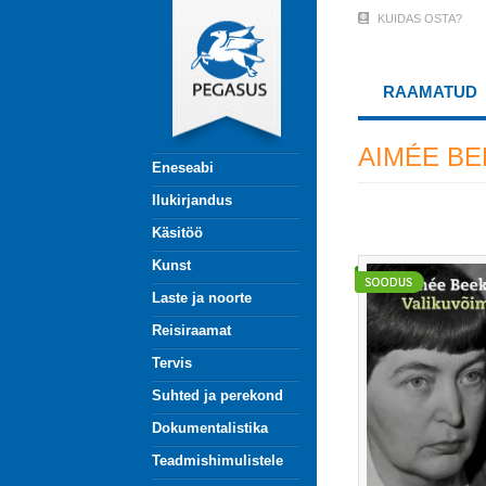
Liigu
KUIDAS OSTA?
User
edasi
põhisisu
Account
juurde
RAAMATUD
Menu
(logged
AIMÉE B
Eneseabi
out)
Ilukirjandus
Käsitöö
Kunst
Laste ja noorte
Reisiraamat
Tervis
Suhted ja perekond
Dokumentalistika
Teadmishimulistele