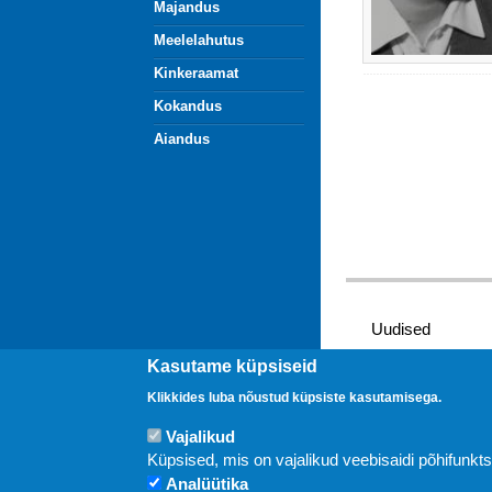
Majandus
Meelelahutus
Kinkeraamat
Kokandus
Aiandus
Uudised
Kasutame küpsiseid
Klikkides luba nõustud küpsiste kasutamisega.
Vajalikud
Küpsised, mis on vajalikud veebisaidi põhifunkt
Analüütika