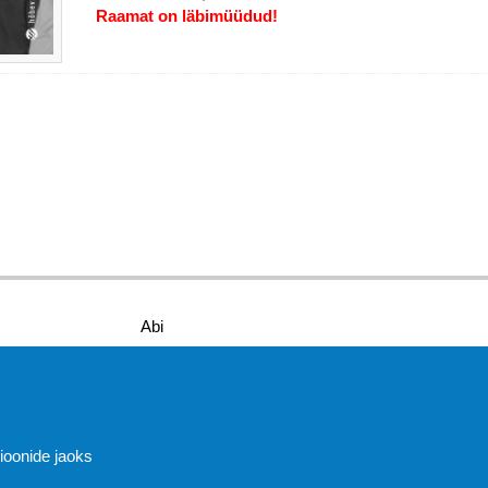
Raamat on läbimüüdud!
Abi
sioonide jaoks