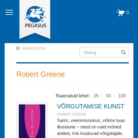
Liigu
edasi
0
põhisisu
juurde
KUIDAS OSTA?
Otsing
User
Account
Menu
Robert Greene
(logged
out)
Raamatuid lehel:
25
50
100
VÕRGUTAMISE KUNST
ROBERT GREENE
Sarm, veenmisoskus, võime luua
illusioone – need on vaid mõned
anded, mis kuuluvad võrgutajale,