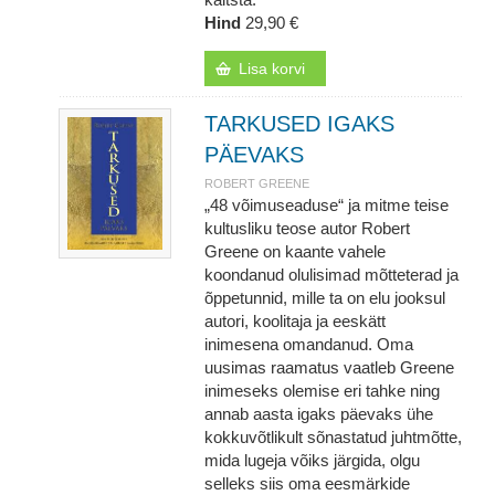
Hind
29,90 €
Lisa korvi
TARKUSED IGAKS
PÄEVAKS
ROBERT GREENE
„48 võimuseaduse“ ja mitme teise
kultusliku teose autor Robert
Greene on kaante vahele
koondanud olulisimad mõtteterad ja
õppetunnid, mille ta on elu jooksul
autori, koolitaja ja eeskätt
inimesena omandanud. Oma
uusimas raamatus vaatleb Greene
inimeseks olemise eri tahke ning
annab aasta igaks päevaks ühe
kokkuvõtlikult sõnastatud juhtmõtte,
mida lugeja võiks järgida, olgu
selleks siis oma eesmärkide