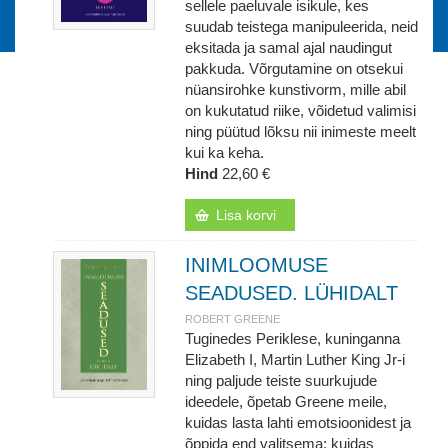
sellele paeluvale isikule, kes
suudab teistega manipuleerida, neid
eksitada ja samal ajal naudingut
pakkuda. Võrgutamine on otsekui
nüansirohke kunstivorm, mille abil
on kukutatud riike, võidetud valimisi
ning püütud lõksu nii inimeste meelt
kui ka keha.
Hind
22,60 €
Lisa korvi
INIMLOOMUSE
SEADUSED. LÜHIDALT
ROBERT GREENE
Tuginedes Periklese, kuninganna
Elizabeth I, Martin Luther King Jr-i
ning paljude teiste suurkujude
ideedele, õpetab Greene meile,
kuidas lasta lahti emotsioonidest ja
õppida end valitsema; kuidas