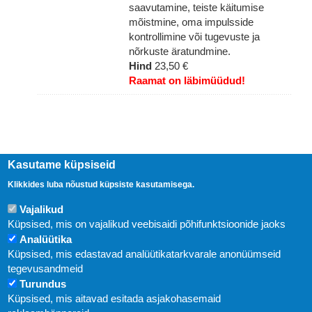
saavutamine, teiste käitumise
mõistmine, oma impulsside
kontrollimine või tugevuste ja
nõrkuste äratundmine.
Hind
23,50 €
Raamat on läbimüüdud!
Kasutame küpsiseid
Klikkides luba nõustud küpsiste kasutamisega.
Vajalikud
Küpsised, mis on vajalikud veebisaidi põhifunktsioonide jaoks
Analüütika
Küpsised, mis edastavad analüütikatarkvarale anonüümseid
Uudised
tegevusandmeid
Turundus
Abi
Küpsised, mis aitavad esitada asjakohasemaid
KIRJASTUS PEGASUS OÜ © 2020