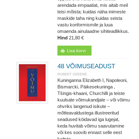
arendada empaatiat, mis aitab meil
teisi mõista; kuidas näha inimeste
maskide taha ning kuidas seista
vastu konformismile ja luua
omaenda ainulaadne sihiteadlikkus.
Hind
21,80 €
Lisa korvi
48 VÕIMUSEADUST
ROBERT GREENE
Kuninganna Elizabeth I, Napoleoni,
Bismarcki, Päikesekuninga ,
Tšingis-khaani, Churchilli ja teiste
kuulsate võimukandjate – või võimu
ohvriks langenud isikute –
mõtteavaldustega illustreeritud
seadused köidavad iga lugejat,
keda huvitab võimu saavutamine
või kes soovib ennast selle eest
kaitsta.