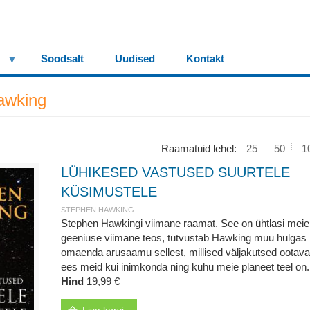
Soodsalt
Uudised
Kontakt
awking
Raamatuid lehel:
25
50
1
LÜHIKESED VASTUSED SUURTELE
KÜSIMUSTELE
STEPHEN HAWKING
Stephen Hawkingi viimane raamat. See on ühtlasi meie
geeniuse viimane teos, tutvustab Hawking muu hulgas
omaenda arusaamu sellest, millised väljakutsed ootav
ees meid kui inimkonda ning kuhu meie planeet teel on.
Hind
19,99 €