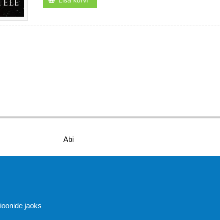
Lisa korvi
Abi
sioonide jaoks