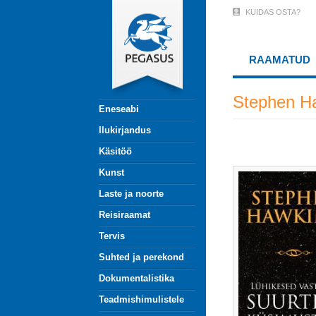
Liigu
KUIDAS OSTA?
User
edasi
põhisisu
Account
juurde
RAAMATUD
Menu
(logged
Stephen H
Eneseabi
out)
Ilukirjandus
Käsitöö
Kunst
Laste ja noorte
Reisiraamat
Tervis
Suhted ja perekond
Dokumentalistika
Teadmishimulistele