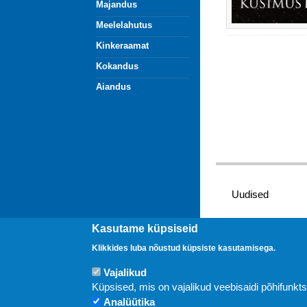
Majandus
Meelelahutus
Kinkeraamat
Kokandus
Aiandus
Uudised
Kasutame küpsiseid
Klikkides luba nõustud küpsiste kasutamisega.
Vajalikud
Küpsised, mis on vajalikud veebisaidi põhifunkt
Analüütika