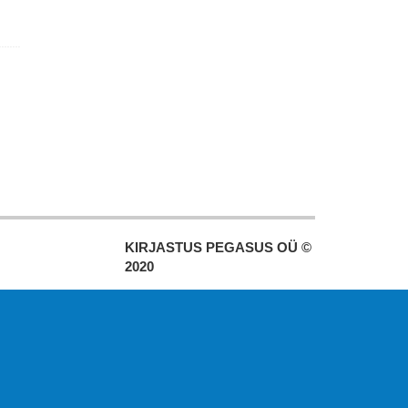
KIRJASTUS PEGASUS OÜ ©
2020
Paldiski mnt. 29 (A korpus VI
korrus), Tallinn
Üldtelefon: 666 1720
E-post:
pegasus[at]pegasus.ee