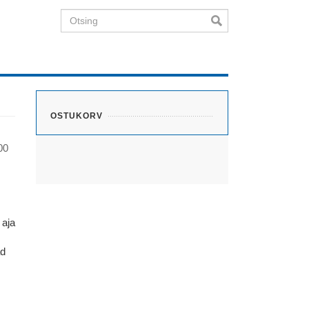
Otsing
OSTUKORV
00
 aja
ad