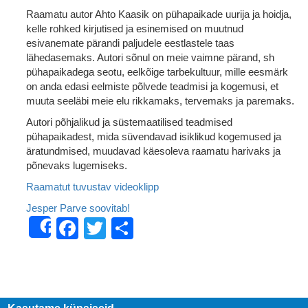
Raamatu autor Ahto Kaasik on pühapaikade uurija ja hoidja,
kelle rohked kirjutised ja esinemised on muutnud
esivanemate pärandi paljudele eestlastele taas
lähedasemaks. Autori sõnul on meie vaimne pärand, sh
pühapaikadega seotu, eelkõige tarbekultuur, mille eesmärk
on anda edasi eelmiste põlvede teadmisi ja kogemusi, et
muuta seeläbi meie elu rikkamaks, tervemaks ja paremaks.
Autori põhjalikud ja süstemaatilised teadmised
pühapaikadest, mida süvendavad isiklikud kogemused ja
äratundmised, muudavad käesoleva raamatu harivaks ja
põnevaks lugemiseks.
Raamatut tuvustav videoklipp
Jesper Parve soovitab!
Facebook
Twitter
Share
Share