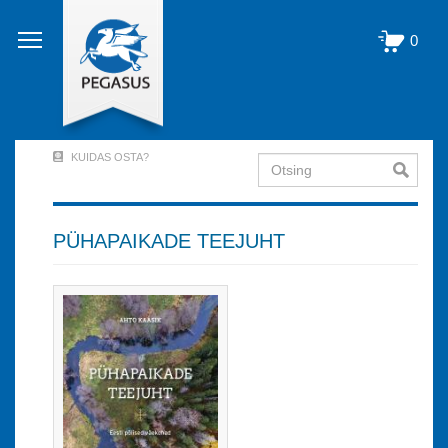
Liigu
edasi
0
põhisisu
juurde
KUIDAS OSTA?
Otsing
User
Account
Menu
PÜHAPAIKADE TEEJUHT
(logged
out)