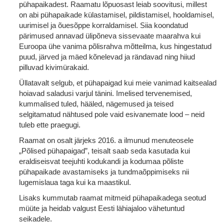
pühapaikadest. Raamatu lõpuosast leiab soovitusi, millest
on abi pühapaikade külastamisel, pildistamisel, hooldamisel,
uurimisel ja õuesõppe korraldamisel. Siia koondatud
pärimused annavad ülipõneva sissevaate maarahva kui
Euroopa ühe vanima põlisrahva mõtteilma, kus hingestatud
puud, järved ja mäed kõnelevad ja rändavad ning hiiud
pilluvad kivimürakaid.
Üllatavalt selgub, et pühapaigad kui meie vanimad kaitsealad
hoiavad saladusi varjul tänini. Imelised tervenemised,
kummalised tuled, hääled, nägemused ja teised
selgitamatud nähtused pole vaid esivanemate lood – neid
tuleb ette praegugi.
Raamat on osalt järjeks 2016. a ilmunud menuteosele
„Põlised pühapaigad”, teisalt saab seda kasutada kui
eraldiseisvat teejuhti kodukandi ja kodumaa põliste
pühapaikade avastamiseks ja tundmaõppimiseks nii
lugemislaua taga kui ka maastikul.
Lisaks kummutab raamat mitmeid pühapaikadega seotud
müüte ja heidab valgust Eesti lähiajaloo vähetuntud
seikadele.