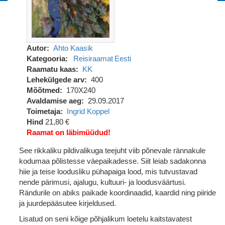
Autor
Ahto Kaasik
Kategooria
Reisiraamat
Eesti
Raamatu kaas
KK
Lehekülgede arv
400
Mõõtmed
170X240
Avaldamise aeg
29.09.2017
Toimetaja
Ingrid Koppel
Hind
21,80 €
Raamat on läbimüüdud!
See rikkaliku pildivalikuga teejuht viib põnevale rännakule
kodumaa põlistesse väepaikadesse. Siit leiab sadakonna
hiie ja teise loodusliku pühapaiga lood, mis tutvustavad
nende pärimusi, ajalugu, kultuuri- ja loodusväärtusi.
Rändurile on abiks paikade koordinaadid, kaardid ning piiride
ja juurdepääsutee kirjeldused.
Lisatud on seni kõige põhjalikum loetelu kaitstavatest