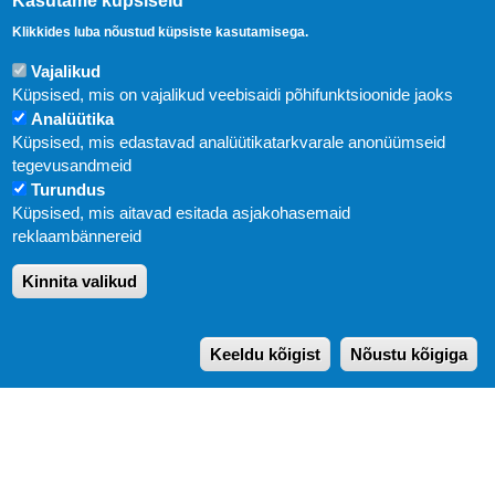
Kasutame küpsiseid
Klikkides luba nõustud küpsiste kasutamisega.
Vajalikud
Küpsised, mis on vajalikud veebisaidi põhifunktsioonide jaoks
Analüütika
Küpsised, mis edastavad analüütikatarkvarale anonüümseid
Uudised
tegevusandmeid
Turundus
Abi
Küpsised, mis aitavad esitada asjakohasemaid
KIRJASTUS PEGASUS OÜ © 2020
reklaambännereid
Paldiski mnt. 29 (A korpus VI korrus), Tallinn
Kinnita valikud
Üldtelefon: 666 1720
E-post:
pegasus[at]pegasus.ee
Keeldu kõigist
Nõustu kõigiga