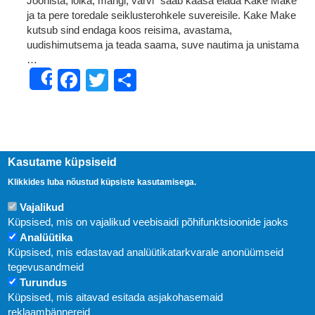
Joonista, lõika, mängi, värvi” saab kaasa elada Kake Make
ja ta pere toredale seiklusterohkele suvereisile. Kake Make
kutsub sind endaga koos reisima, avastama,
uudishimutsema ja teada saama, suve nautima ja unistama
…
Facebook
Twitter
Share
Share
Kasutame küpsiseid
Klikkides luba nõustud küpsiste kasutamisega.
Vajalikud
Küpsised, mis on vajalikud veebisaidi põhifunktsioonide jaoks
Analüütika
Küpsised, mis edastavad analüütikatarkvarale anonüümseid
Uudised
tegevusandmeid
Turundus
Abi
Küpsised, mis aitavad esitada asjakohasemaid
KIRJASTUS PEGASUS OÜ © 2020
reklaambännereid