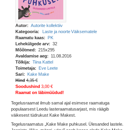
Autor
Autorite kollektiiv
Kategooria
Laste ja noorte
Väiksematele
Raamatu kaas
PK
Lehekülgede arv
32
Mõõtmed
215x295
Avaldamise aeg
11.08.2016
Tõlkija
Tiina Kattel
Toimetaja
Eve Leete
Sari
Kake Make
Hind
4,35 €
Soodushind
3,00 €
Raamat on läbimüüdud!
Tegelusraamat ilmub samal ajal esimese raamatuga
populaarsest Leedu lasteraamatusarjast, mis räägib
väikesest tüdrukust Kake Makest.
Tegelusraamatus „Kake Make puhkusel. Ülesanded lastele.