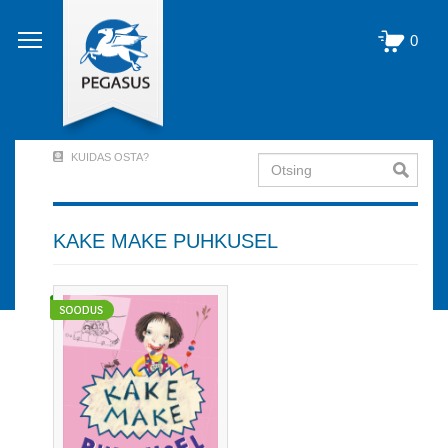
Liigu
edasi
0
põhisisu
juurde
KUIDAS OSTA?
Otsing
User
Account
Menu
KAKE MAKE PUHKUSEL
(logged
out)