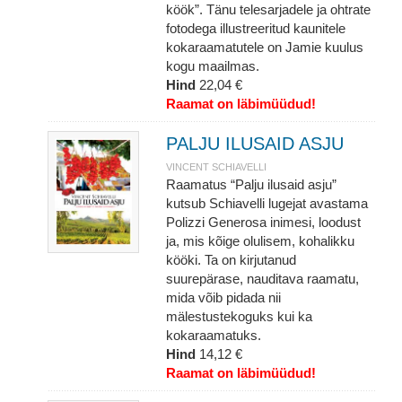
köök”. Tänu telesarjadele ja ohtrate
fotodega illustreeritud kaunitele
kokaraamatutele on Jamie kuulus
kogu maailmas.
Hind
22,04 €
Raamat on läbimüüdud!
PALJU ILUSAID ASJU
VINCENT SCHIAVELLI
Raamatus “Palju ilusaid asju”
kutsub Schiavelli lugejat avastama
Polizzi Generosa inimesi, loodust
ja, mis kõige olulisem, kohalikku
kööki. Ta on kirjutanud
suurepärase, nauditava raamatu,
mida võib pidada nii
mälestustekoguks kui ka
kokaraamatuks.
Hind
14,12 €
Raamat on läbimüüdud!