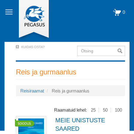
Liigu
edasi
0
põhisisu
juurde
KUIDAS OSTA?
Otsing
User
Account
Menu
Reis ja gurmaanlus
(logged
out)
Reisiraamat
Reis ja gurmaanlus
Raamatuid lehel:
25
50
100
MEIE UNISTUSTE
SAARED