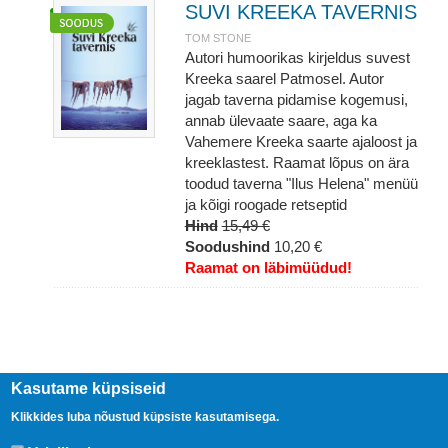
SUVI KREEKA TAVERNIS
TOM STONE
Autori humoorikas kirjeldus suvest
Kreeka saarel Patmosel. Autor
jagab taverna pidamise kogemusi,
annab ülevaate saare, aga ka
Vahemere Kreeka saarte ajaloost ja
kreeklastest. Raamat lõpus on ära
toodud taverna "Ilus Helena" menüü
ja kõigi roogade retseptid
Hind
15,49 €
Soodushind
10,20 €
Raamat on läbimüüdud!
Kasutame küpsiseid
Klikkides luba nõustud küpsiste kasutamisega.