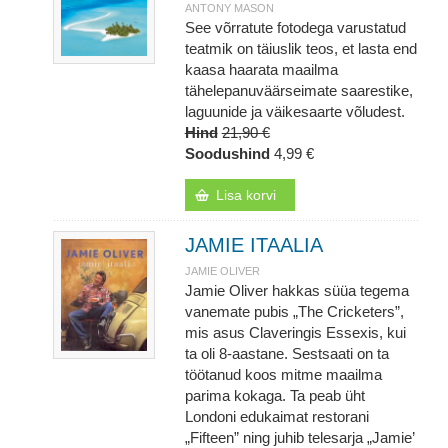
ANTONY MASON
See võrratute fotodega varustatud
teatmik on täiuslik teos, et lasta end
kaasa haarata maailma
tähelepanuväärseimate saarestike,
laguunide ja väikesaarte võludest.
Hind
21,90 €
Soodushind
4,99 €
Lisa korvi
JAMIE ITAALIA
JAMIE OLIVER
Jamie Oliver hakkas süüa tegema
vanemate pubis „The Cricketers”,
mis asus Claveringis Essexis, kui
ta oli 8-aastane. Sestsaati on ta
töötanud koos mitme maailma
parima kokaga. Ta peab üht
Londoni edukaimat restorani
„Fifteen” ning juhib telesarja „Jamie’