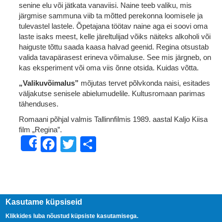
senine elu või jätkata vanaviisi. Naine teeb valiku, mis
järgmise sammuna viib ta mõtted perekonna loomisele ja
tulevastel lastele. Õpetajana töötav naine aga ei soovi oma
laste isaks meest, kelle järeltulijad võiks näiteks alkoholi või
haiguste tõttu saada kaasa halvad geenid. Regina otsustab
valida tavapärasest erineva võimaluse. See mis järgneb, on
kas eksperiment või oma viis õnne otsida. Kuidas võtta.
„Valikuvõimalus”
mõjutas tervet põlvkonda naisi, esitades
väljakutse senisele abielumudelile. Kultusromaan parimas
tähenduses.
Romaani põhjal valmis Tallinnfilmis 1989. aastal Kaljo Kiisa
film „Regina”.
Facebook
Twitter
Share
Share
Kasutame küpsiseid
Klikkides luba nõustud küpsiste kasutamisega.