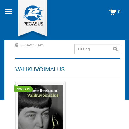
Liigu
edasi
0
põhisisu
juurde
KUIDAS OSTA?
Otsing
User
Account
Menu
VALIKUVÕIMALUS
(logged
out)