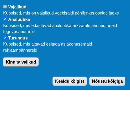
Vajalikud
Küpsised, mis on vajalikud veebisaidi põhifunktsioonide jaoks
Analüütika
Küpsised, mis edastavad analüütikatarkvarale anonüümseid
Uudised
tegevusandmeid
Turundus
Abi
Küpsised, mis aitavad esitada asjakohasemaid
KIRJASTUS PEGASUS OÜ © 2020
reklaambännereid
Paldiski mnt. 29 (A korpus VI korrus), Tallinn
Kinnita valikud
Üldtelefon: 666 1720
E-post:
pegasus[at]pegasus.ee
Keeldu kõigist
Nõustu kõigiga