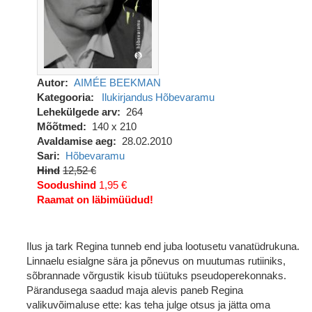
Autor
AIMÉE BEEKMAN
Kategooria
Ilukirjandus
Hõbevaramu
Lehekülgede arv
264
Mõõtmed
140 x 210
Avaldamise aeg
28.02.2010
Sari
Hõbevaramu
Hind
12,52 €
Soodushind
1,95 €
Raamat on läbimüüdud!
Ilus ja tark Regina tunneb end juba lootusetu vanatüdrukuna.
Linnaelu esialgne sära ja põnevus on muutumas rutiiniks,
sõbrannade võrgustik kisub tüütuks pseudoperekonnaks.
Pärandusega saadud maja alevis paneb Regina
valikuvõimaluse ette: kas teha julge otsus ja jätta oma