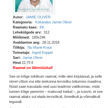
Autor
JAMIE OLIVER
Kategooria
Kokandus
Jamie Oliver
Raamatu kaas
KK
Lehekülgede arv
312
Mõõtmed
189x246
Avaldamise aeg
28.11.2018
Tõlkija
Tiiu Marie Kraut
Toimetaja
Ingrid Koppel
Sari
Jamie Oliver
Hind
22,75 €
Raamat on läbimüüdud!
See on kõige isiklikum raamat, mille olen kirjutanud, ja selle
nimel võtsin ma ette teekonna tervisliku toitumise maailma.
Nüüd saan kasutada neid uusi teadmisi valdkonnas, mida
tunnen kõige paremini – maitsvad toidud –, ja soovin, et see
raamat aitaks sul elada tervislikult, õnnelikult ja võimalikult
tegusalt.