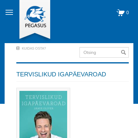
Liigu
edasi
0
põhisisu
juurde
KUIDAS OSTA?
Otsing
User
Account
Menu
TERVISLIKUD IGAPÄEVAROAD
(logged
out)