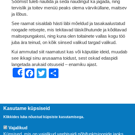
Söömist tuleb nautida ja seda naudingut ka jagada, ning
tervislik ja toitev menüü peaks olema värviküllane, maitsev
ja lõbus.
See raamat sisaldab hästi läbi mõeldud ja tasakaalustatud
roogade retsepte, mis tekitavad täiskõhutunde ja kõditavad
maitsepungakesi, ning kuna olen toitainete vallas kogu töö
juba ära teinud, on kõik siinsed valikud targad valikud.
Kui ammutad siit raamatust kas või käputäie ideid, muudab
see ikkagi sinu arusaama toidust, sest oskad edaspidi
langetada arukaid otsuseid – enamiku ajast.
Facebook
Twitter
Share
Share
Kasutame küpsiseid
Klikkides luba nõustud küpsiste kasutamisega.
Vajalikud
Küpsised, mis on vajalikud veebisaidi põhifunktsioonide jaoks