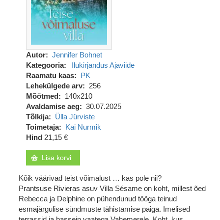
Autor
Jennifer Bohnet
Kategooria
Ilukirjandus
Ajaviide
Raamatu kaas
PK
Lehekülgede arv
256
Mõõtmed
140x210
Avaldamise aeg
30.07.2025
Tõlkija
Ülla Jürviste
Toimetaja
Kai Nurmik
Hind
21,15 €
Lisa korvi
Kõik väärivad teist võimalust … kas pole nii?
Prantsuse Rivieras asuv Villa Sésame on koht, millest õed
Rebecca ja Delphine on pühendunud tööga teinud
esmajärgulise sündmuste tähistamise paiga. Imelised
terrassid ja bassein vaatega Vahemerele. Koht, kus