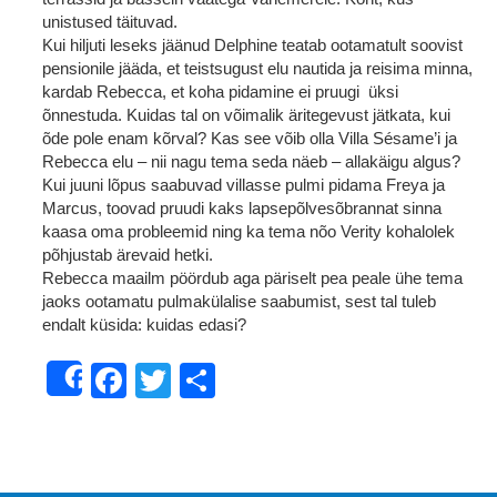
unistused täituvad.
Kui hiljuti leseks jäänud Delphine teatab ootamatult soovist
pensionile jääda, et teistsugust elu nautida ja reisima minna,
kardab Rebecca, et koha pidamine ei pruugi üksi
õnnestuda. Kuidas tal on võimalik äritegevust jätkata, kui
õde pole enam kõrval? Kas see võib olla Villa Sésame’i ja
Rebecca elu – nii nagu tema seda näeb – allakäigu algus?
Kui juuni lõpus saabuvad villasse pulmi pidama Freya ja
Marcus, toovad pruudi kaks lapsepõlvesõbrannat sinna
kaasa oma probleemid ning ka tema nõo Verity kohalolek
põhjustab ärevaid hetki.
Rebecca maailm pöördub aga päriselt pea peale ühe tema
jaoks ootamatu pulmakülalise saabumist, sest tal tuleb
endalt küsida: kuidas edasi?
Facebook
Twitter
Share
Share