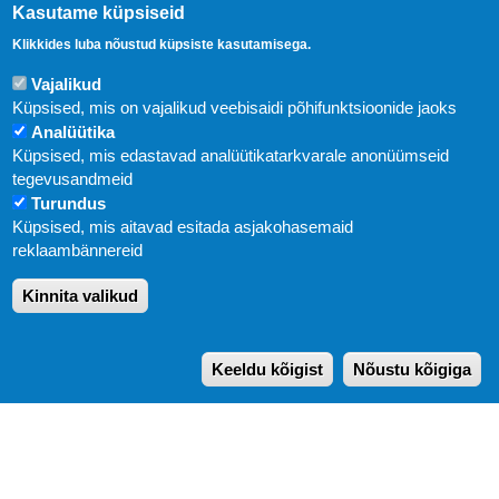
Kasutame küpsiseid
Klikkides luba nõustud küpsiste kasutamisega.
Vajalikud
Küpsised, mis on vajalikud veebisaidi põhifunktsioonide jaoks
Analüütika
Küpsised, mis edastavad analüütikatarkvarale anonüümseid
Uudised
tegevusandmeid
Turundus
Abi
Küpsised, mis aitavad esitada asjakohasemaid
KIRJASTUS PEGASUS OÜ © 2020
reklaambännereid
Paldiski mnt. 29 (A korpus VI korrus), Tallinn
Kinnita valikud
Üldtelefon: 666 1720
E-post:
pegasus[at]pegasus.ee
Keeldu kõigist
Nõustu kõigiga