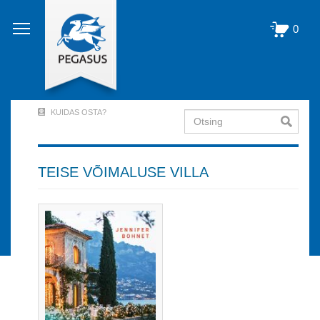
Liigu
edasi
0
põhisisu
juurde
KUIDAS OSTA?
Otsing
User
Account
Menu
TEISE VÕIMALUSE VILLA
(logged
out)