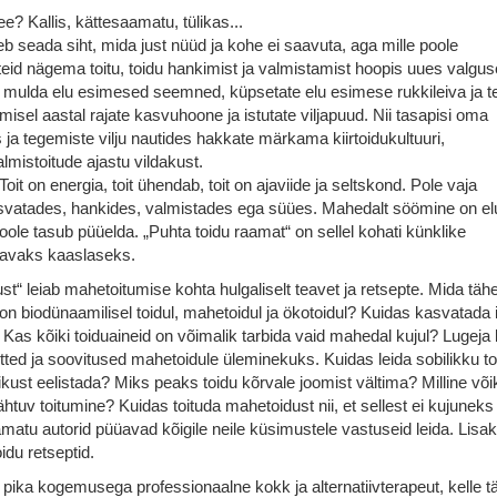
e? Kallis, kättesaamatu, tülikas...
eb seada siht, mida just nüüd ja kohe ei saavuta, aga mille poole
d nägema toitu, toidu hankimist ja valmistamist hoopis uues valgus
 mulda elu esimesed seemned, küpsetate elu esimese rukkileiva ja t
isel aastal rajate kasvuhoone ja istutate viljapuud. Nii tasapisi oma
ja tegemiste vilju nautides hakkate märkama kiirtoidukultuuri,
almistoitude ajastu vildakust.
Toit on energia, toit ühendab, toit on ajaviide ja seltskond. Pole vaja
 kasvatades, hankides, valmistades ega süües. Mahedalt söömine on el
poole tasub püüelda. „Puhta toidu raamat“ on sellel kohati künklike
tavaks kaaslaseks.
st“ leiab mahetoitumise kohta hulgaliselt teavet ja retsepte. Mida tä
n biodünaamilisel toidul, mahetoidul ja ökotoidul? Kuidas kasvatada 
? Kas kõiki toiduaineid on võimalik tarbida vaid mahedal kujul? Lugeja 
d ja soovitused mahetoidule üleminekuks. Kuidas leida sobilikku toi
kust eelistada? Miks peaks toidu kõrvale joomist vältima? Milline või
ähtuv toitumine? Kuidas toituda mahetoidust nii, et sellest ei kujunek
amatu autorid püüavad kõigile neile küsimustele vastuseid leida. Lisa
du retseptid.
a kogemusega professionaalne kokk ja alternatiivterapeut, kelle t