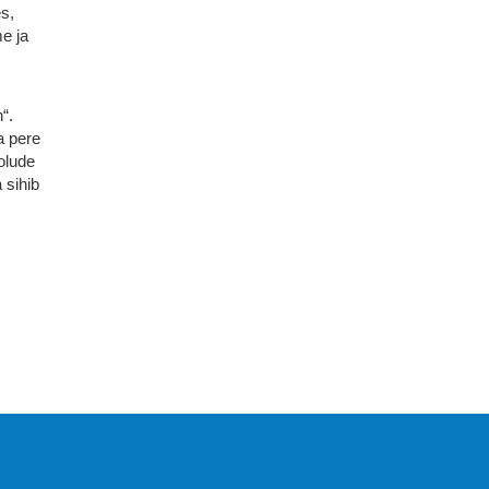
s,
e ja
“.
a pere
aolude
 sihib