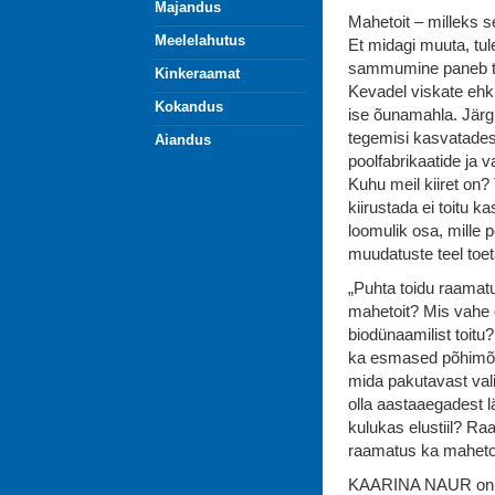
Majandus
Mahetoit – milleks se
Meelelahutus
Et midagi muuta, tul
sammumine paneb tei
Kinkeraamat
Kevadel viskate ehk
Kokandus
ise õunamahla. Järgm
tegemisi kasvatades 
Aiandus
poolfabrikaatide ja v
Kuhu meil kiiret on? 
kiirustada ei toitu
loomulik osa, mille 
muudatuste teel toe
„Puhta toidu raamatu
mahetoit? Mis vahe o
biodünaamilist toitu
ka esmased põhimõtte
mida pakutavast vali
olla aastaaegadest l
kulukas elustiil? Ra
raamatus ka mahetoi
KAARINA NAUR on pik