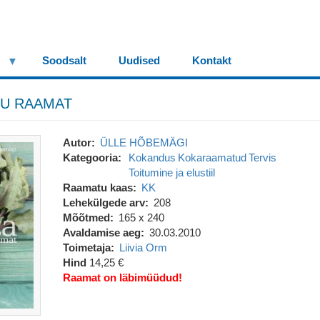
Soodsalt
Uudised
Kontakt
DU RAAMAT
Autor
ÜLLE HÕBEMÄGI
Kategooria
Kokandus
Kokaraamatud
Tervis
Toitumine ja elustiil
Raamatu kaas
KK
Lehekülgede arv
208
Mõõtmed
165 x 240
Avaldamise aeg
30.03.2010
Toimetaja
Liivia Orm
Hind
14,25 €
Raamat on läbimüüdud!