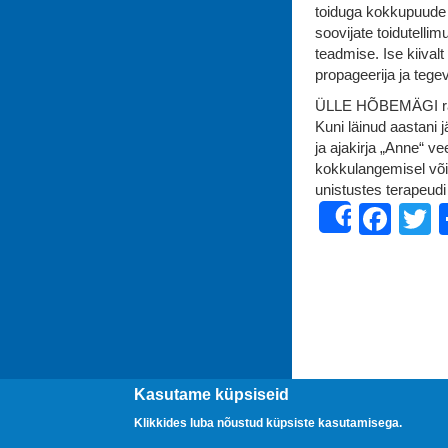
toiduga kokkupuude 
soovijate toidutelli
teadmise. Ise kiival
propageerija ja tege
ÜLLE HÕBEMÄGI raama
Kuni läinud aastani 
ja ajakirja „Anne“ v
kokkulangemisel võim
unistustes terapeudi
Fac
T
Share
Kasutame küpsiseid
Klikkides luba nõustud küpsiste kasutamisega.