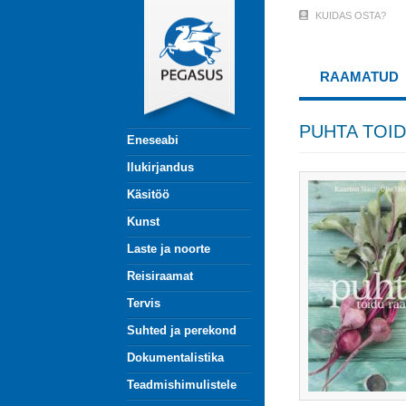
Liigu
KUIDAS OSTA?
User
edasi
põhisisu
Account
juurde
RAAMATUD
Menu
(logged
PUHTA TOI
Eneseabi
out)
Ilukirjandus
Käsitöö
Kunst
Laste ja noorte
Reisiraamat
Tervis
Suhted ja perekond
Dokumentalistika
Teadmishimulistele