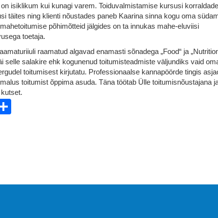
on isiklikum kui kunagi varem. Toiduvalmistamise kursusi korraldade
musi täites ning klienti nõustades paneb Kaarina sinna kogu oma südam
t mahetoitumise põhimõtteid jälgides on ta innukas mahe-eluviisi
vusega toetaja.
turiiuli raamatud algavad enamasti sõnadega „Food“ ja „Nutrition
jäi selle salakire ehk kogunenud toitumisteadmiste väljundiks vaid om
eergudel toitumisest kirjutatu. Professionaalse kannapöörde tingis asj
alus toitumist õppima asuda. Täna töötab Ülle toitumisnõustajana ja
 kutset.
ebook
witter
Share