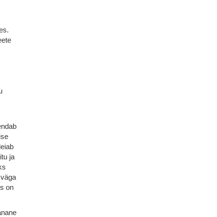
es.
eete
u
hendab
ise
leiab
tu ja
ks
s väga
ks on
änane