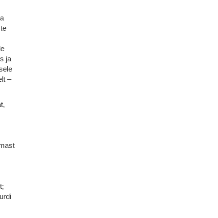
ta
ste
de
s ja
sele
lt –
t,
emast
t;
urdi