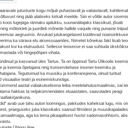
haaravate jutustuste kogu mõjub puhastavalt ja vabastavalt, kahtlema
sõltuvust ning jääb alatiseks kirkalt meelde. Siin ei võitle autor sisemi
b koos lugejaga rännaku ajalukku, suunanäitajaks klassikud, jõuab
ing mõtiskleb ja juurdleb mõnede hallide varjude ning punaste triipu
teerivas aegruumis. Arvukad jutukangelased küütlevad nüansirikkuse
eerima ka särava elu aksessuaarides. Nimetet kõnekas fakt lisab teo
lakust kui ka elutruudust. Sellesse teosesse ei saa suhtuda ükskõikse
armastada või hingepõhjani vihata.
dinud ja kasvanud üles Tartus. Ta on õppinud Tartu Ülikoolis keemia
le ja keemia õpetajana ning konservitehase insener-keemiku ja
atajana. Tegutsenud ka muusiku ja konferansjeena, olnud tuntud
d visuaalse teatri ja esinemiskunstiga.
kümmend aastat vabakutselisena leiba meelelahutusmaailmas, sai t
rjutama hakkas ta neljakümnendates eluaastates, saavutades peagi
aafiakirjanikuna.
ndid” avab uue tahu autori loomingus, pakkudes kaheksat lugu, mis on
atest, praeguseks juba klassikaks saanud filmidest ja muusikapalades
kamaailmaga, aga ka tema pikaajalisest huvist sadomasohhismi, abs
 vastu.
torite Ühingu liige.