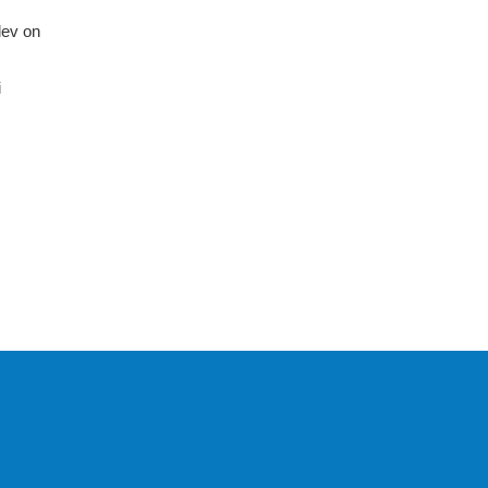
lev on
i
KIRJASTUS PEGASUS OÜ ©
2020