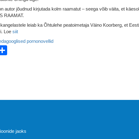
 autor jõudnud kirjutada kolm raamatut – seega võib väita, et käeso
S RAAMAT.
kangelastele leiab ka Õhtulehe peatoimetaja Väino Koorberg, et Eest
ri. Loe
siit
dagooglised pornonovellid
ebook
witter
Share
Abi
sioonide jaoks