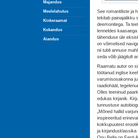
Majandus
See romantiliste ja 
Meelelahutus
tekitab painajalikku 
Kinkeraamat
deemonitega. Ta tee
Kokandus
lenneldes kaasaega n
tähenduse üle eksis
Aiandus
on võimelised navig
nii tubli annuse mah
seda võib jäägitult 
Raamatu autor on sün
töötanud inglise kee
varumisosakonna juh
raadiohääl, tegelenu
Olles teeninud paar
edukas kirjanik. Ki
tunnustuse autobiogr
„Mõned hallid varju
inspireeritud erinev
kokkupuutest erooti
ja kirjandusklassika
Onu Bella on Eesti Au