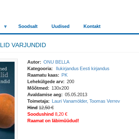
Soodsalt
Uudised
Kontakt
LID VARJUNDID
Autor
ONU BELLA
Kategooria
Ilukirjandus
Eesti kirjandus
Raamatu kaas
PK
Lehekülgede arv
200
Mõõtmed
130x200
Avaldamise aeg
05.05.2013
Toimetaja
Lauri Vanamölder, Toomas Verrev
Hind
12,50 €
Soodushind
8,20 €
Raamat on läbimüüdud!