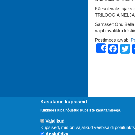
Käesolevaks ajaks on
TRILOOGIA NELJA
Sarnaselt Onu Bella 
vajab avalikku klistii
Postimees arvab:
Pe
Fac
T
Share
Kasutame küpsiseid
Klikkides luba nõustud küpsiste kasutamisega.
Vajalikud
Uudised
Küpsised, mis on vajalikud veebisaidi põhifunkt
Analüütika