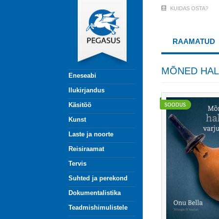
Liigu
KUIDAS OSTA?
User
edasi
põhisisu
Account
juurde
RAAMATUD
Menu
(logged
MÕNED HAL
Eneseabi
out)
Ilukirjandus
Käsitöö
Kunst
Laste ja noorte
Reisiraamat
Tervis
Suhted ja perekond
Dokumentalistika
Teadmishimulistele