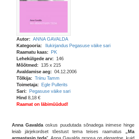
Autor
ANNA GAVALDA
Kategooria
Ilukirjandus
Pegasuse väike sari
Raamatu kaas
PK
Lehekülgede arv
146
Mõõtmed
135 x 215
Avaldamise aeg
04.12.2006
Tõlkija
Triinu Tamm
Toimetaja
Egle Pullerits
Sari
Pegasuse väike sari
Hind
8,18 €
Raamat on läbimüüdud!
Anna Gavalda
oskus puudutada sõnadega inimese hinge
leiab järjekordset tõestust tema teises raamatus
„Ma
armastasin teda
”. Anna Gavalda proosa on elegantne, kuid