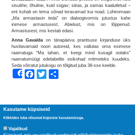
sisutihe; õhuline, kuid sügav; siiras, ja samas kaalutletud –
ent kohati on tema sõnad teravamad kui noad. Lühiromaan
„Ma armastasin teda” on dialoogivormis jutustus kahe
inimese armastusest. Abielust, mis on lõppenud.
Armastusest, mis kestab edasi.
Anna Gavalda
on tänapäeva prantsuse kirjanduse üks
huvitavamaid noori autoreid, kes vallutas oma esimese
raamatuga “Ma tahan, et keegi mind kusagil ootaks”
raamatumüügi edetabelite esikohad mitmeteks kuudeks.
Seda võrratut jutukogu on tõlgitud juba 38-sse keelde.
Facebook
Twitter
Share
Share
Kasutame küpsiseid
Klikkides luba nõustud küpsiste kasutamisega.
Vajalikud
Küpsised, mis on vajalikud veebisaidi põhifunktsioonide jaoks