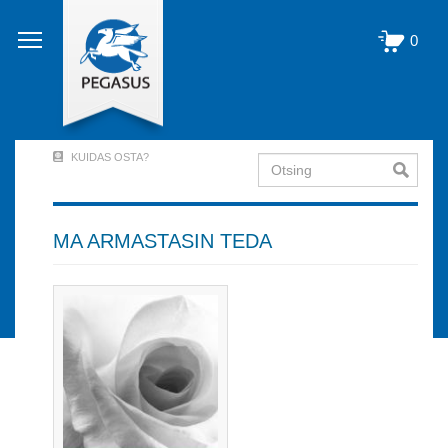
Liigu
edasi
0
põhisisu
juurde
KUIDAS OSTA?
Otsing
User
Account
Menu
MA ARMASTASIN TEDA
(logged
out)