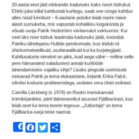
20 aasta eest jäid siinkandis kadunuks kaks noort tüdrukut.
Ehkki juba tollal kahtlustati kuritegu, saab see sünge kahtlus
alles nüüd kinnitust – 6-aastane poisike leiab noore naise
alasti surnukeha, mis vapustab kohalikku kogukonda ja
nõuab uurija Patrik Hedströmi viivitamatut sekkumist. Kui
veel üks noor tüdruk teadmata kadunuks jääb, koondub
Patriku tähelepanu Hultide perekonnale, kus leidub nii
ühiskonnaheidikuid, usufanaatikuid kui ka kurjategijaid.
Kahtlusaluste nimekiri on pikk, kuid aega vähe – milline selle
pere hämaratest saladustest annab kuritööde
lahendamiseks vajaliku vihje? Lisaks pingsale uurimisele
seisavad Patrik ja tema elukaaslane, kirjanik Erika Falck,
silmitsi koduste probleemidega, oodates oma ühist esiklast.
Camilla Läckberg (s 1974) on Rootsi menukamaid
krimikirjanikke, pärit läänerannikul asuvast Fjällbackast, kus
leiab aset ka tema teoste tegevus. „Jutlustaja“ on tema
Fjällbacka-sarja teine raamat.
Facebook
Twitter
Share
Share