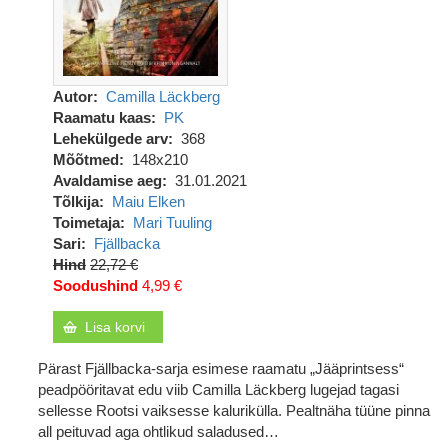
Autor
Camilla Läckberg
Raamatu kaas
PK
Lehekülgede arv
368
Mõõtmed
148x210
Avaldamise aeg
31.01.2021
Tõlkija
Maiu Elken
Toimetaja
Mari Tuuling
Sari
Fjällbacka
Hind
22,72 €
Soodushind
4,99 €
Lisa korvi
Pärast Fjällbacka-sarja esimese raamatu „Jääprintsess“
peadpööritavat edu viib Camilla Läckberg lugejad tagasi
sellesse Rootsi vaiksesse kalurikülla. Pealtnäha tüüne pinna
all peituvad aga ohtlikud saladused…