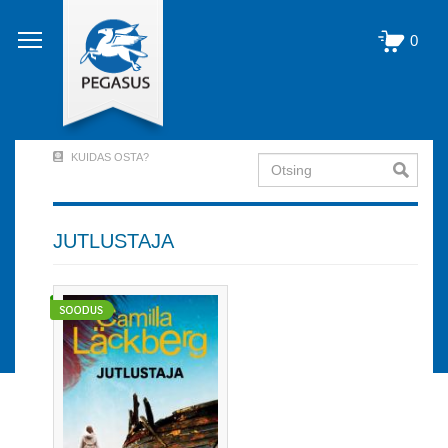
Liigu
edasi
0
põhisisu
juurde
KUIDAS OSTA?
Otsing
User
Account
Menu
JUTLUSTAJA
(logged
out)