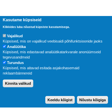
Kasutame küpsiseid
Klikkides luba nõustud küpsiste kasutamisega.
Vajalikud
Küpsised, mis on vajalikud veebisaidi põhifunktsioonide jaoks
Analüütika
Küpsised, mis edastavad analüütikatarkvarale anonüümseid
Uudised
tegevusandmeid
Turundus
Abi
Küpsised, mis aitavad esitada asjakohasemaid
KIRJASTUS PEGASUS OÜ © 2020
reklaambännereid
Paldiski mnt. 29 (A korpus VI korrus), Tallinn
Kinnita valikud
Üldtelefon: 666 1720
E-post:
pegasus[at]pegasus.ee
Keeldu kõigist
Nõustu kõigiga