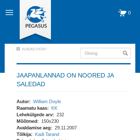
Liigu
edasi
0
põhisisu
juurde
KUIDAS OSTA?
Otsing
User
Account
Menu
JAAPANLANNAD ON NOORED JA
SALEDAD
(logged
out)
Autor
William Doyle
Raamatu kaas
KK
Lehekülgede arv
232
Mõõtmed
150x230
Avaldamise aeg
29.11.2007
Tõlkija
Kadi Tarand