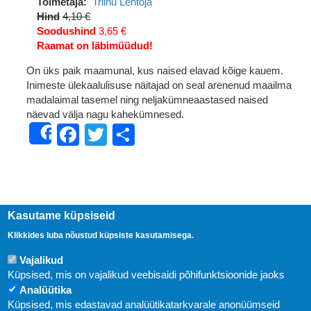
Toimetaja
Triinu Lehtoja
Hind
4,10 €
Soodushind
3,65 €
Raamat on läbimüüdud!
On üks paik maamunal, kus naised elavad kõige kauem.
Inimeste ülekaalulisuse näitajad on seal arenenud maailma
madalaimal tasemel ning neljakümneaastased naised
näevad välja nagu kahekümnesed.
Facebook
Twitter
Share
Share
Kasutame küpsiseid
Klikkides luba nõustud küpsiste kasutamisega.
Vajalikud
Küpsised, mis on vajalikud veebisaidi põhifunktsioonide jaoks
Analüütika
Küpsised, mis edastavad analüütikatarkvarale anonüümseid
Uudised