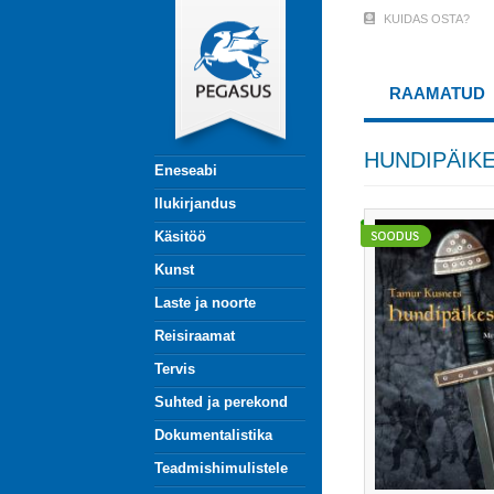
Liigu
KUIDAS OSTA?
User
edasi
põhisisu
Account
juurde
RAAMATUD
Menu
(logged
HUNDIPÄIKESE
Eneseabi
out)
Ilukirjandus
Käsitöö
Kunst
Laste ja noorte
Reisiraamat
Tervis
Suhted ja perekond
Dokumentalistika
Teadmishimulistele