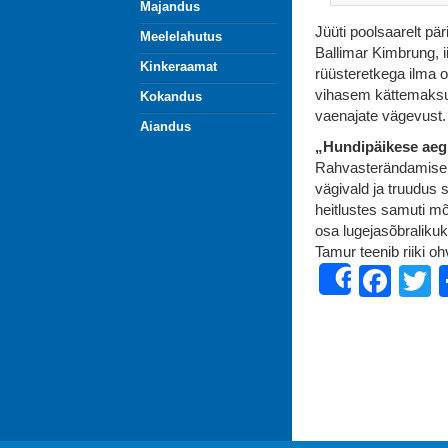
Majandus
Jüüti poolsaarelt pä
Meelelahutus
Ballimar Kimbrung, i
Kinkeraamat
rüüsteretkega ilma o
vihasem kättemaksui
Kokandus
vaenajate vägevust.
Aiandus
„Hundipäikese aeg.
Rahvasterändamise v
vägivald ja truudus 
heitlustes samuti mõ
osa lugejasõbralikuk
Tamur teenib riiki oh
Fac
T
Share