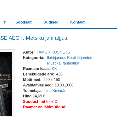
Soodsalt
Uudised
Kontakt
 AEG I. Metsiku jahi algus.
Autor
TAMUR KUSNETS
Kategooria
Ilukirjandus
Eesti kirjandus
Müstika, fantastika
Raamatu kaas
KK
Lehekülgede arv
436
Mõõtmed
220 x 150
Avaldamise aeg
19.03.2008
Toimetaja
Liina Kivimäe
Hind
14,69 €
Soodushind
6,07 €
Raamat on läbimüüdud!