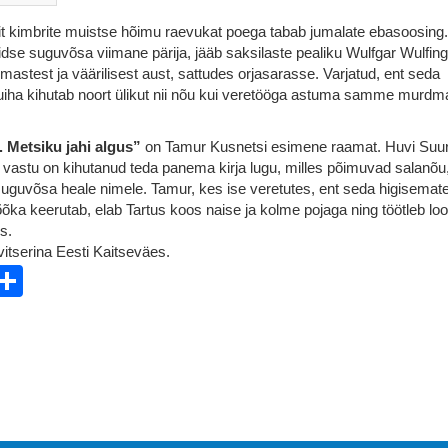
rit kimbrite muistse hõimu raevukat poega tabab jumalate ebasoosing.
idse suguvõsa viimane pärija, jääb saksilaste pealiku Wulfgar Wulfing
mastest ja väärilisest aust, sattudes orjasarasse. Varjatud, ent seda
ha kihutab noort ülikut nii nõu kui veretööga astuma samme murdm
 Metsiku jahi algus”
on Tamur Kusnetsi esimene raamat. Huvi Suu
astu on kihutanud teda panema kirja lugu, milles põimuvad salanõu
suguvõsa heale nimele. Tamur, kes ise veretutes, ent seda higisemat
õka keerutab, elab Tartus koos naise ja kolme pojaga ning töötleb loo 
s.
vitserina Eesti Kaitseväes.
ebook
witter
Share