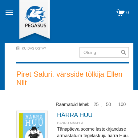
Liigu
edasi
0
põhisisu
juurde
KUIDAS OSTA?
Otsing
User
Account
Menu
Piret Saluri, värsside tõlkija Ellen
Niit
(logged
out)
Raamatuid lehel:
25
50
100
HÄRRA HUU
HANNU MÄKELÄ
Tänapäeva soome lastekirjanduse
armastatuim tegelaskuju härra Huu.