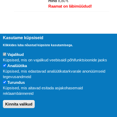
Hind
8,80 €
Raamat on läbimüüdud!
Kasutame küpsiseid
Klikkides luba nõustud küpsiste kasutamisega.
Vajalikud
Küpsised, mis on vajalikud veebisaidi põhifunktsioonide jaoks
Analüütika
Küpsised, mis edastavad analüütikatarkvarale anonüümseid
Uudised
tegevusandmeid
Turundus
Abi
Küpsised, mis aitavad esitada asjakohasemaid
KIRJASTUS PEGASUS OÜ © 2020
reklaambännereid
Paldiski mnt. 29 (A korpus VI korrus), Tallinn
Kinnita valikud
Üldtelefon: 666 1720
E-post:
pegasus[at]pegasus.ee