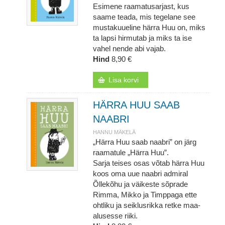
Esimene raamatusarjast, kus
saame teada, mis tegelane see
mustakuueline härra Huu on, miks
ta lapsi hirmutab ja miks ta ise
vahel nende abi vajab.
Hind
8,90 €
Lisa korvi
HÄRRA HUU SAAB
NAABRI
HANNU MÄKELÄ
„Härra Huu saab naabri” on järg
raamatule „Härra Huu”.
Sarja teises osas võtab härra Huu
koos oma uue naabri admiral
Õllekõhu ja väikeste sõprade
Rimma, Mikko ja Timppaga ette
ohtliku ja seiklusrikka retke maa-
alusesse riiki.