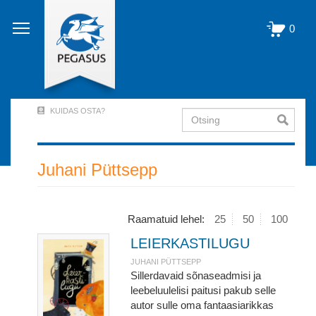
Liigu
edasi
0
põhisisu
juurde
KUIDAS OSTA?
Otsing
User
Account
Menu
Juhani Püttsepp
(logged
out)
Raamatuid lehel:
25
50
100
LEIERKASTILUGU
JUHANI PÜTTSEPP
Sillerdavaid sõnaseadmisi ja
leebeluulelisi paitusi pakub selle
autor sulle oma fantaasiarikkas