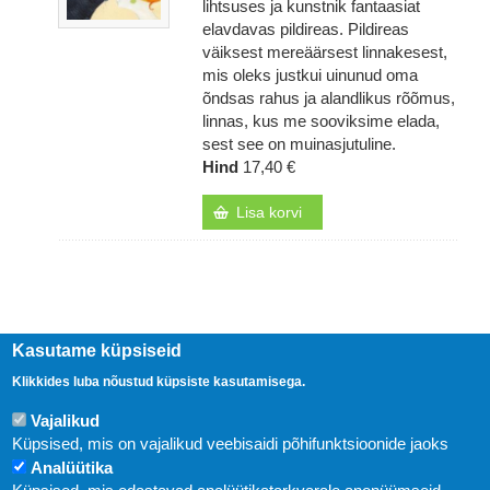
lihtsuses ja kunstnik fantaasiat
elavdavas pildireas. Pildireas
väiksest mereäärsest linnakesest,
mis oleks justkui uinunud oma
õndsas rahus ja alandlikus rõõmus,
linnas, kus me sooviksime elada,
sest see on muinasjutuline.
Hind
17,40 €
Lisa korvi
Kasutame küpsiseid
Klikkides luba nõustud küpsiste kasutamisega.
Vajalikud
Küpsised, mis on vajalikud veebisaidi põhifunktsioonide jaoks
Analüütika