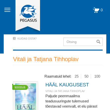
Liigu
edasi
0
põhisisu
juurde
KUIDAS OSTA?
Otsing
User
Account
Menu
Vitali ja Tatjana Tihhoplav
(logged
out)
Raamatuid lehel:
25
50
100
HÄÄL KAUGUSEST
VITALI JA TATJANA TIHHOPLAV
Paljude peenmaailma
teadusuuringute tulemused
tõestavad veenvalt, et elu pärast