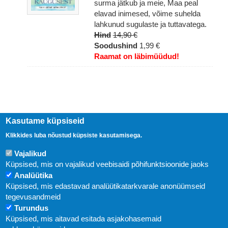
surma jätkub ja meie, Maa peal
elavad inimesed, võime suhelda
lahkunud sugulaste ja tuttavatega.
Hind
14,90 €
Soodushind
1,99 €
Raamat on läbimüüdud!
Kasutame küpsiseid
Klikkides luba nõustud küpsiste kasutamisega.
Vajalikud
Küpsised, mis on vajalikud veebisaidi põhifunktsioonide jaoks
Analüütika
Uudised
Küpsised, mis edastavad analüütikatarkvarale anonüümseid
tegevusandmeid
Abi
Turundus
Küpsised, mis aitavad esitada asjakohasemaid
KIRJASTUS PEGASUS OÜ © 2020