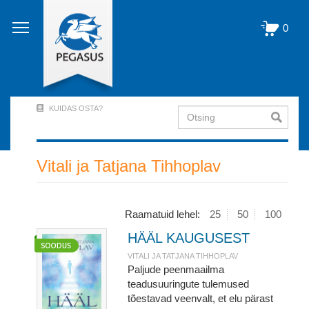
Liigu
edasi
0
põhisisu
juurde
KUIDAS OSTA?
Otsing
User
Account
Menu
Vitali ja Tatjana Tihhoplav
(logged
out)
Raamatuid lehel:
25
50
100
HÄÄL KAUGUSEST
VITALI JA TATJANA TIHHOPLAV
Paljude peenmaailma
teadusuuringute tulemused
tõestavad veenvalt, et elu pärast