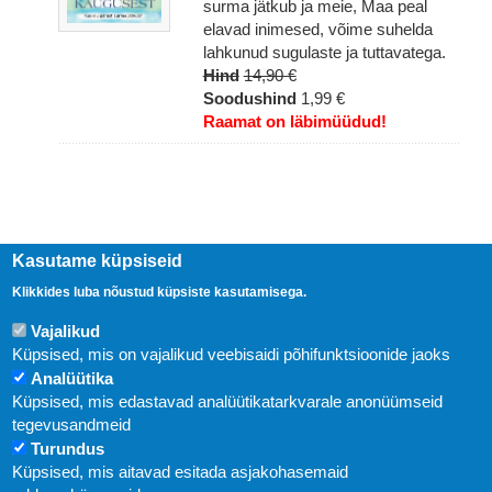
surma jätkub ja meie, Maa peal
elavad inimesed, võime suhelda
lahkunud sugulaste ja tuttavatega.
Hind
14,90 €
Soodushind
1,99 €
Raamat on läbimüüdud!
Kasutame küpsiseid
Klikkides luba nõustud küpsiste kasutamisega.
Vajalikud
Küpsised, mis on vajalikud veebisaidi põhifunktsioonide jaoks
Analüütika
Uudised
Küpsised, mis edastavad analüütikatarkvarale anonüümseid
tegevusandmeid
Abi
Turundus
Küpsised, mis aitavad esitada asjakohasemaid
KIRJASTUS PEGASUS OÜ © 2020