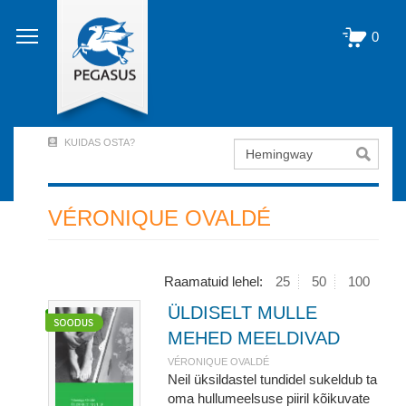
Liigu
edasi
0
põhisisu
juurde
KUIDAS OSTA?
Otsing
User
Account
Menu
VÉRONIQUE OVALDÉ
(logged
out)
Raamatuid lehel:
25
50
100
ÜLDISELT MULLE
MEHED MEELDIVAD
VÉRONIQUE OVALDÉ
Neil üksildastel tundidel sukeldub ta
oma hullumeelsuse piiril kõikuvate