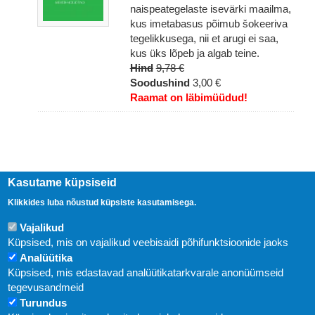
naispeategelaste isevärki maailma,
kus imetabasus põimub šokeeriva
tegelikkusega, nii et arugi ei saa,
kus üks lõpeb ja algab teine.
Hind
9,78 €
Soodushind
3,00 €
Raamat on läbimüüdud!
Kasutame küpsiseid
Klikkides luba nõustud küpsiste kasutamisega.
Vajalikud
Küpsised, mis on vajalikud veebisaidi põhifunktsioonide jaoks
Analüütika
Küpsised, mis edastavad analüütikatarkvarale anonüümseid
Uudised
tegevusandmeid
Turundus
Abi