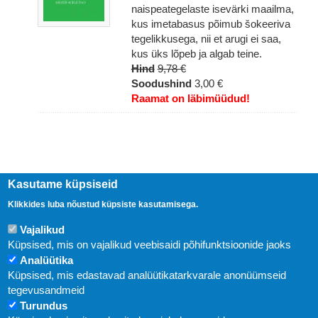
naispeategelaste isevärki maailma,
kus imetabasus põimub šokeeriva
tegelikkusega, nii et arugi ei saa,
kus üks lõpeb ja algab teine.
Hind
9,78 €
Soodushind
3,00 €
Raamat on läbimüüdud!
Kasutame küpsiseid
Klikkides luba nõustud küpsiste kasutamisega.
Vajalikud
Küpsised, mis on vajalikud veebisaidi põhifunktsioonide jaoks
Analüütika
Küpsised, mis edastavad analüütikatarkvarale anonüümseid
Uudised
tegevusandmeid
Turundus
Abi