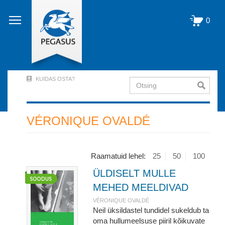
Liigu
edasi
0
põhisisu
juurde
KUIDAS OSTA?
Otsing
User
Account
Menu
VÉRONIQUE OVALDÉ
(logged
out)
Raamatuid lehel:
25
50
100
ÜLDISELT MULLE
MEHED MEELDIVAD
VÉRONIQUE OVALDÉ
Neil üksildastel tundidel sukeldub ta
oma hullumeelsuse piiril kõikuvate