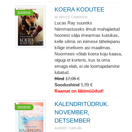
KOERA KODUTEE
W. BRUCE CAMERON
Lucas Ray suureks
hämmastuseks ilmub mahajäetud
hoonest välja imearmas kutsikas,
kelle silmis on inimese tähelepanu
kõige imelisem asi maailmas.
Noormees võtab koera koju kaasa,
olgugi et korteris, kus ta oma
emaga elab, ei ole loomapidamine
lubatud.
Hind
17,05 €
Soodushind
5,99 €
Raamat on läbimüüdud!
KALENDRITÜDRUK.
NOVEMBER,
DETSEMBER
AUDREY CARLAN