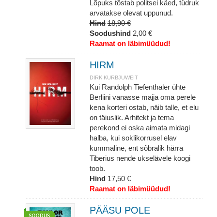
Lõpuks tõstab politsei käed, tüdruk
arvatakse olevat uppunud.
Hind
18,90 €
Soodushind
2,00 €
Raamat on läbimüüdud!
HIRM
DIRK KURBJUWEIT
Kui Randolph Tiefenthaler ühte
Berliini vanasse majja oma perele
kena korteri ostab, näib talle, et elu
on täiuslik. Arhitekt ja tema
perekond ei oska aimata midagi
halba, kui soklikorrusel elav
kummaline, ent sõbralik härra
Tiberius nende ukselävele koogi
toob.
Hind
17,50 €
Raamat on läbimüüdud!
PÄÄSU POLE