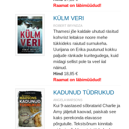
Raamat on läbimüüdud!
KÜLM VERI
ROBERT BRYNDZA
Thamesi jõe kaldale uhutud räsitud
kohvrist leitakse noore mehe
tükkideks raiutud surnukeha.
Uurijana on Erika puutunud kokku
paljude ränkade kuritegudega, kuid
midagi sellist pole ta veel iial
näinud.
Hind
18,85 €
Raamat on läbimüüdud!
KADUNUD TÜDRUKUD
ANGELA MARSONS
Kui 9-aastased sõbratarid Charlie ja
Amy jäljetult kaovad, paiskab see
kaks perekonda elavasse
põrgutulle. Tekstsõnum kinnitab