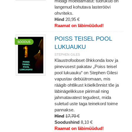
midagi mõeldamatut: tüdrukud on
langenud kohutava lasteröövi
ohvriteks.
Hind
20,95 €
Raamat on läbimüüdud!
POISS TEISEL POOL
LUKUAUKU
STEPHEN GILES
Klaustrofoobset õhkkonda loov ja
pinevusest pakatav „Poiss teisel
pool lukuauku“ on Stephen Gilesi
vapustav debüütromaan, mis
räägib ohtlikust köielkõnnist tõe ja
läbinägelikkuse piirimail ning
jahmatavatest tegudest, mida
suletud uste taga teinekord toime
pannakse.
Hind
17,70 €
Soodushind
8,10 €
Raamat on läbimüüdud!