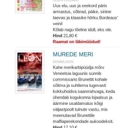
HELEN POLLARD
Uus elu, uus ja seekord päris
armastus, sõbrad, päike, sinine
taevas ja klaasike hõrku Bordeaux’
veini!
Kõlab nagu tõeline idüll, eks ole.
Hind
21,80 €
Raamat on läbimüüdud!
MUREDE MERI
DONNA LEON
Kahe merikarbipüüdja mõrv
Veneetsia laguunis sunnib
commissario Brunettit kohale
sõitma ja suhtlema tugevasti
kokkuhoidva saarerahvaga, keda
ühendab kogukonna lojaalsus ja
äärmine usaldamatus kõigi
väljastpoolt tulnute vastu, mis
meenutavad Brunettile
maffiaperekondade aukoodeksit.
Hind
17,10 €