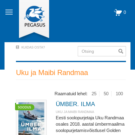
Liigu
edasi
0
põhisisu
juurde
KUIDAS OSTA?
Otsing
User
Account
Menu
Uku ja Maibi Randmaa
(logged
out)
Raamatuid lehel:
25
50
100
ÜMBER. ILMA
UKU JA MAIBI RANDMAA
Eesti soolopurjetaja Uku Randmaa
osales 2018. aastal ümbermaailma
soolopurjetamisvõistlusel Golden