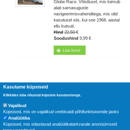
Globe Race. Võistlusel, mis toimub
alati samasuguste
navigeerimisvahenditega, mis olid
kasutusel siis, kui see 1968. aastal
ellu kutsuti.
Hind
22,50 €
Soodushind
9,99 €
Lisa korvi
Kasutame küpsiseid
Klikkides luba nõustud küpsiste kasutamisega.
Vajalikud
Küpsised, mis on vajalikud veebisaidi põhifunktsioonide jaoks
Analüütika
Küpsised, mis edastavad analüütikatarkvarale anonüümseid
Uudised