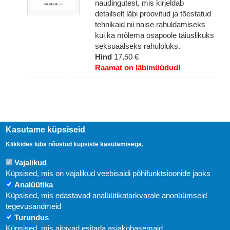
naudingutest, mis kirjeldab
detailselt läbi proovitud ja tõestatud
tehnikaid nii naise rahuldamiseks
kui ka mõlema osapoole täiuslikuks
seksuaalseks rahuloluks.
Hind
17,50 €
Raamat on läbimüüdud!
Kasutame küpsiseid
Klikkides luba nõustud küpsiste kasutamisega.
Vajalikud
Küpsised, mis on vajalikud veebisaidi põhifunktsioonide jaoks
Analüütika
Küpsised, mis edastavad analüütikatarkvarale anonüümseid
Uudised
tegevusandmeid
Turundus
Abi
Küpsised, mis aitavad esitada asjakohasemaid