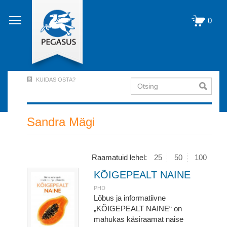
Liigu
edasi
0
põhisisu
juurde
KUIDAS OSTA?
Otsing
User
Account
Menu
Sandra Mägi
(logged
out)
Raamatuid lehel:
25
50
100
KÕIGEPEALT NAINE
PHD
Lõbus ja informatiivne
„KÕIGEPEALT NAINE“ on
mahukas käsiraamat naise