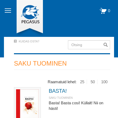
Liigu
edasi
0
põhisisu
juurde
KUIDAS OSTA?
Otsing
User
Account
Menu
SAKU TUOMINEN
(logged
out)
Raamatuid lehel:
25
50
100
BASTA!
SAKU TUOMINEN
Basta! Basta cosi! Küllalt! Nii on
hästi!