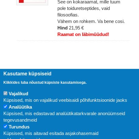
See on kokaraamat, mille tuum
pole toiduretseptides, vaid
filosoofias.
Vähem on rohkem. Va bene cosi.
Hind
21,95 €
Raamat on läbimüüdud!
Kasutame küpsiseid
Klikkides luba nõustud küpsiste kasutamisega.
Vajalikud
Küpsised, mis on vajalikud veebisaidi põhifunktsioonide jaoks
Analüütika
Uudised
Küpsised, mis edastavad analüütikatarkvarale anonüümseid
tegevusandmeid
Abi
Turundus
Küpsised, mis aitavad esitada asjakohasemaid
KIRJASTUS PEGASUS OÜ © 2020