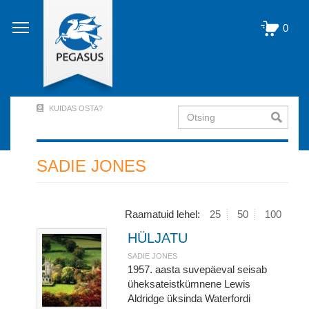
Liigu
edasi
0
põhisisu
juurde
KUIDAS OSTA?
Otsing
User
Account
Menu
SADIE JONES
(logged
out)
Raamatuid lehel:
25
50
100
HÜLJATU
SADIE JONES
1957. aasta suvepäeval seisab
üheksateistkümnene Lewis
Aldridge üksinda Waterfordi