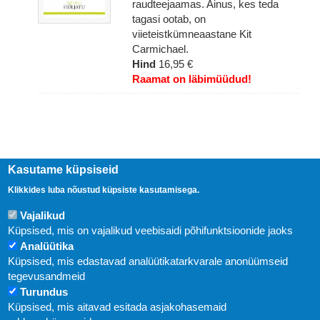
raudteejaamas. Ainus, kes teda
tagasi ootab, on
viieteistkümneaastane Kit
Carmichael.
Hind
16,95 €
Raamat on läbimüüdud!
Kasutame küpsiseid
Klikkides luba nõustud küpsiste kasutamisega.
Vajalikud
Küpsised, mis on vajalikud veebisaidi põhifunktsioonide jaoks
Analüütika
Uudised
Küpsised, mis edastavad analüütikatarkvarale anonüümseid
tegevusandmeid
Abi
Turundus
Küpsised, mis aitavad esitada asjakohasemaid
KIRJASTUS PEGASUS OÜ © 2020