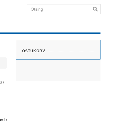
Otsing
OSTUKORV
00
ovib