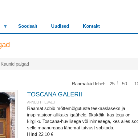
Soodsalt
Uudised
Kontakt
gad
Kaunid paigad
Raamatuid lehel:
25
50
1
TOSCANA GALERII
ANNELI HIIESALU
Raamat sobib mõttemõlgutuste teekaaslaseks ja
inspiratsiooniallikaks igaühele, ükskõik, kas tegu on
kirgliku Toscana-huvilisega või inimesega, kes alles so
selle maanurgaga lähemat tutvust sobitada.
Hind
22,10 €