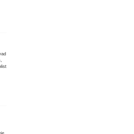
vad
,
list
eie