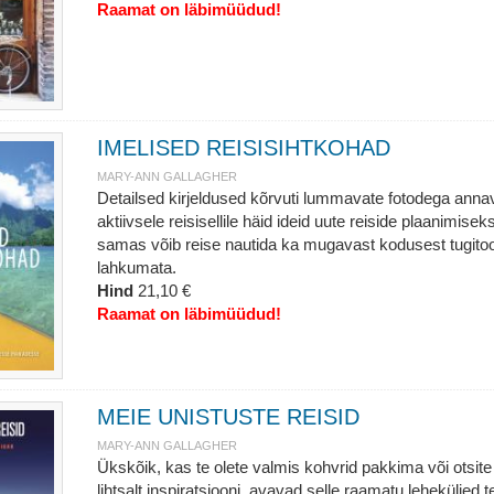
Raamat on läbimüüdud!
IMELISED REISISIHTKOHAD
MARY-ANN GALLAGHER
Detailsed kirjeldused kõrvuti lummavate fotodega anna
aktiivsele reisisellile häid ideid uute reiside plaanimiseks
samas võib reise nautida ka mugavast kodusest tugitoo
lahkumata.
Hind
21,10 €
Raamat on läbimüüdud!
MEIE UNISTUSTE REISID
MARY-ANN GALLAGHER
Ükskõik, kas te olete valmis kohvrid pakkima või otsite
lihtsalt inspiratsiooni, avavad selle raamatu leheküljed t