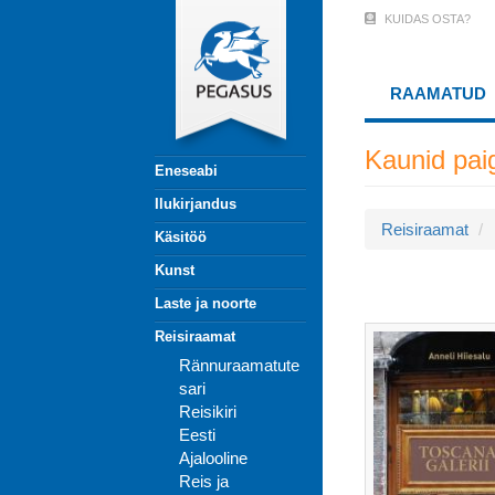
Liigu
KUIDAS OSTA?
User
edasi
põhisisu
Account
juurde
RAAMATUD
Menu
(logged
Kaunid pai
Eneseabi
out)
Ilukirjandus
Reisiraamat
Käsitöö
Kunst
Laste ja noorte
Reisiraamat
Rännuraamatute
sari
Reisikiri
Eesti
Ajalooline
Reis ja