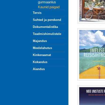
gurmaanlus
Kaunid paigad
Tervis
Suhted ja perekond
Dokumentalistika
Teadmishimulistele
Majandus
Meelelahutus
Kinkeraamat
Kokandus
Aiandus