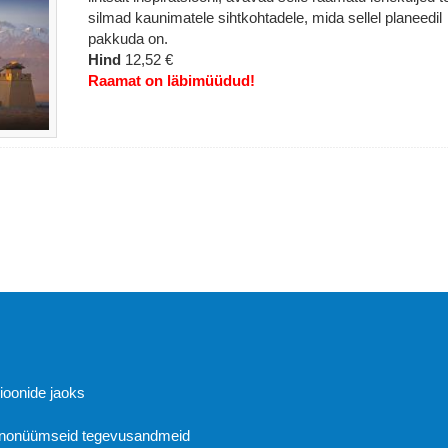
silmad kaunimatele sihtkohtadele, mida sellel planeedil
pakkuda on.
Hind
12,52 €
Raamat on läbimüüdud!
Abi
sioonide jaoks
 anonüümseid tegevusandmeid