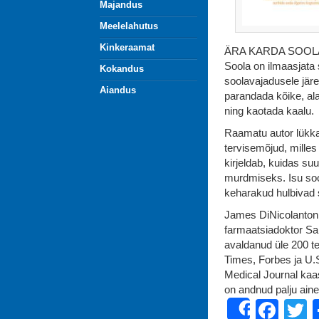
Majandus
Meelelahutus
Kinkeraamat
ÄRA KARDA SOOL
Soola on ilmaasjata 
Kokandus
soolavajadusele järe
Aiandus
parandada kõike, al
ning kaotada kaalu.
Raamatu autor lükka
tervisemõjud, milles 
kirjeldab, kuidas su
murdmiseks. Isu soo
keharakud hulbivad 
James DiNicolanton
farmaatsiadoktor Sa
avaldanud üle 200 te
Times, Forbes ja U.S
Medical Journal kaa
on andnud palju aine
Fac
T
Share