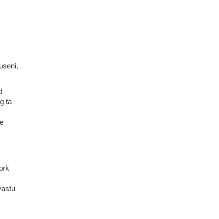
useni,
d
g ta
ie
ork
vastu