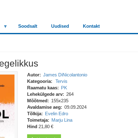
Soodsalt
Uudised
Kontakt
tegelikkus
Autor
James DiNicolantonio
Kategooria
Tervis
Raamatu kaas
PK
Lehekülgede arv
264
Mõõtmed
155x235
Avaldamise aeg
09.09.2024
Tõlkija
Evelin Edro
Toimetaja
Marju Lina
Hind
21,80 €