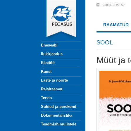
Liigu
KUIDAS OSTA?
User
edasi
põhisisu
Account
juurde
RAAMATUD
Menu
(logged
SOOL
Eneseabi
out)
Ilukirjandus
Müüt ja 
Käsitöö
Kunst
Laste ja noorte
Reisiraamat
Tervis
Suhted ja perekond
Dokumentalistika
Teadmishimulistele