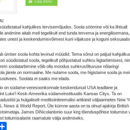
Lisa korvi
A!
süüdistatud kahjulikes tervisemõjudes. Soola söömine või ka lihtsalt
le andmine aitab meil tegelikult end tunda tervema ja energilisemana,
ates unest ja keskendumisvõimest kuni viljakuse ja koguni seksuaals
b ümber soola kohta levinud müüdid. Tema sõnul on paljud kahjuliku
on süüdistatud soola, tegelikult põhjustatud suhkru liigtarbimisest, nin
urem soolatarbimine võib olla moodus suhkrusõltuvuse nõiaringi
la järele on normaalne. Me nutame soola, me higistame soola ja me
soolvees. Soolata ei saaks me elada.
io on südame-veresoonkonnale keskendunud USA teadlane ja
int Luke’i Kesk-Ameerika südameinstituudis Kansas Citys. Ta on
adustöö ja hulgaliselt meditsiiniteemalisi artikleid väljaannetes New Y
. News & World Report. Üle kümne aasta on ta olnud ajakirja British
stoimetaja. James DiNicolantonio suur kirg tõenduspõhise toitumise 
st toitumisalaste raamatute välja andmiseks.
ebook
witter
Share