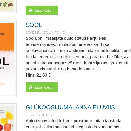
Lisa korvi
SOOL
JAMES DINICOLANTONIO
Soola on ilmaasjata süüdistatud kahjulikes
tervisemõjudes. Soola söömine või ka lihtsalt
soolavajadusele järele andmine aitab meil tegelikult end
tunda tervema ja energilisemana, parandada kõike, ala
unest ja keskendumisvõimest kuni viljakuse ja koguni
seksuaalsuseni, ning kaotada kaalu.
Hind
21,80 €
Lisa korvi
GLÜKOOSIJUMALANNA ELUVIIS
JESSIE INCHAUSPÉ
Autori soovitatud toitumisprogramm aitab taastada
energiat, taltsutada isusid, aeglustada vananemist,