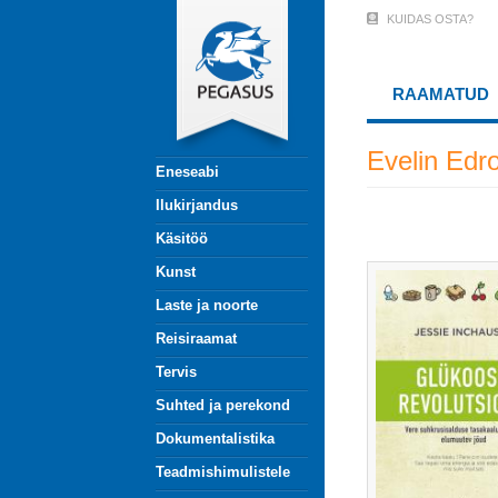
Liigu
KUIDAS OSTA?
User
edasi
põhisisu
Account
juurde
RAAMATUD
Menu
(logged
Evelin Edr
Eneseabi
out)
Ilukirjandus
Käsitöö
Kunst
Laste ja noorte
Reisiraamat
Tervis
Suhted ja perekond
Dokumentalistika
Teadmishimulistele