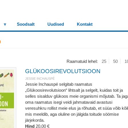
Soodsalt
Uudised
Kontakt
o
Raamatuid lehel:
25
50
1
GLÜKOOSIREVOLUTSIOON
JESSIE INCHAUSPÉ
Jessie Inchauspé selgitab raamatus
„Glükoosirevolutsioon“ lihtsalt ja selgelt, kuidas toit ja
selles sisalduv glükoos meie organismi mõjutab. Ta jag
oma raamatus isegi veidi jahmatavaid avastusi
veresuhkru rollist meie elus ja rõhutab, et süüa võib kõi
mis meeldib, aga oluline on jälgida toitude söömise
järjekorda.
Hind
20,00 €