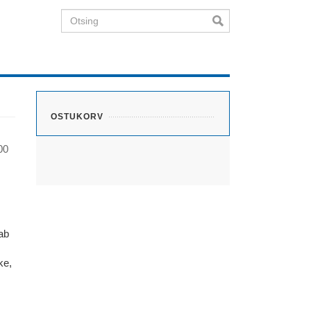
Otsing
OSTUKORV
00
ab
ke,