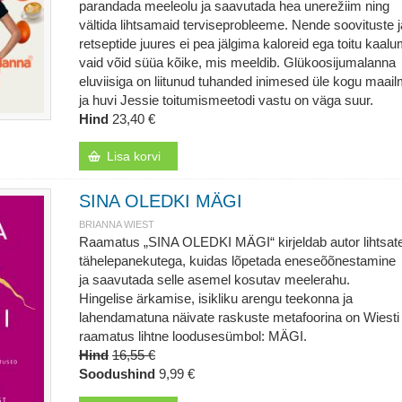
parandada meeleolu ja saavutada hea unerežiim ning
vältida lihtsamaid terviseprobleeme. Nende soovituste j
retseptide juures ei pea jälgima kaloreid ega toitu kaal
vaid võid süüa kõike, mis meeldib. Glükoosijumalanna
eluviisiga on liitunud tuhanded inimesed üle kogu maai
ja huvi Jessie toitumismeetodi vastu on väga suur.
Hind
23,40 €
Lisa korvi
SINA OLEDKI MÄGI
BRIANNA WIEST
Raamatus „SINA OLEDKI MÄGI“ kirjeldab autor lihtsat
tähelepanekutega, kuidas lõpetada eneseõõnestamine
ja saavutada selle asemel kosutav meelerahu.
Hingelise ärkamise, isikliku arengu teekonna ja
lahendamatuna näivate raskuste metafoorina on Wiesti
raamatus lihtne loodusesümbol: MÄGI.
Hind
16,55 €
Soodushind
9,99 €