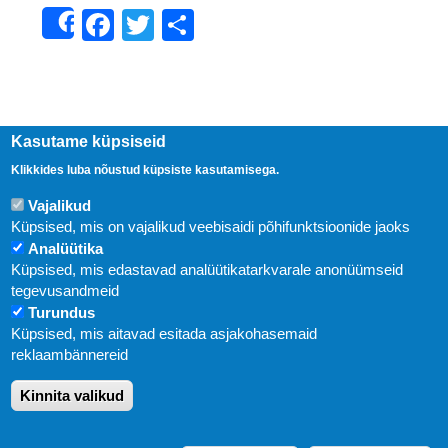
Facebook
Twitter
Share
Share
Kasutame küpsiseid
Klikkides luba nõustud küpsiste kasutamisega.
Vajalikud
Küpsised, mis on vajalikud veebisaidi põhifunktsioonide jaoks
Analüütika
Küpsised, mis edastavad analüütikatarkvarale anonüümseid
Uudised
tegevusandmeid
Turundus
Abi
Küpsised, mis aitavad esitada asjakohasemaid
KIRJASTUS PEGASUS OÜ © 2020
reklaambännereid
Paldiski mnt. 29 (A korpus VI korrus), Tallinn
Kinnita valikud
Üldtelefon: 666 1720
E-post:
pegasus[at]pegasus.ee