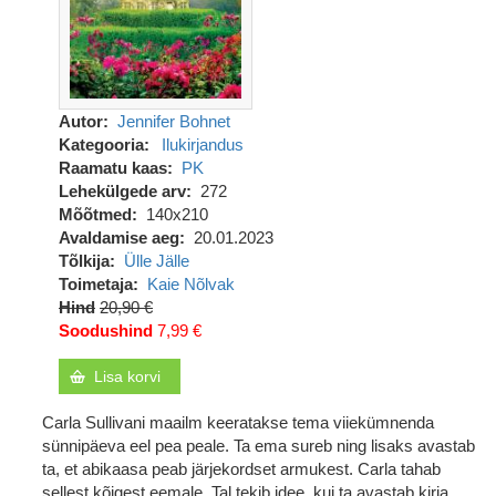
Autor
Jennifer Bohnet
Kategooria
Ilukirjandus
Raamatu kaas
PK
Lehekülgede arv
272
Mõõtmed
140x210
Avaldamise aeg
20.01.2023
Tõlkija
Ülle Jälle
Toimetaja
Kaie Nõlvak
Hind
20,90 €
Soodushind
7,99 €
Lisa korvi
Carla Sullivani maailm keeratakse tema viiekümnenda
sünnipäeva eel pea peale. Ta ema sureb ning lisaks avastab
ta, et abikaasa peab järjekordset armukest. Carla tahab
sellest kõigest eemale. Tal tekib idee, kui ta avastab kirja,