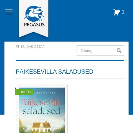
Liigu
edasi
0
põhisisu
juurde
KUIDAS OSTA?
Otsing
User
Account
Menu
PÄIKESEVILLA SALADUSED
(logged
out)