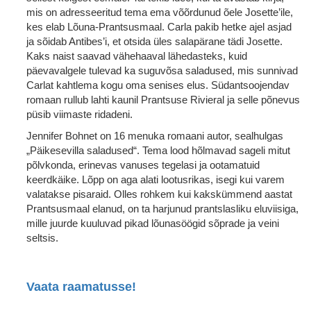
mis on adresseeritud tema ema võõrdunud õele Josette’ile,
kes elab Lõuna-Prantsusmaal. Carla pakib hetke ajel asjad
ja sõidab Antibes’i, et otsida üles salapärane tädi Josette.
Kaks naist saavad vähehaaval lähedasteks, kuid
päevavalgele tulevad ka suguvõsa saladused, mis sunnivad
Carlat kahtlema kogu oma senises elus. Südantsoojendav
romaan rullub lahti kaunil Prantsuse Rivieral ja selle põnevus
püsib viimaste ridadeni.
Jennifer Bohnet on 16 menuka romaani autor, sealhulgas
„Päikesevilla saladused“. Tema lood hõlmavad sageli mitut
põlvkonda, erinevas vanuses tegelasi ja ootamatuid
keerdkäike. Lõpp on aga alati lootusrikas, isegi kui varem
valatakse pisaraid. Olles rohkem kui kakskümmend aastat
Prantsusmaal elanud, on ta harjunud prantslasliku eluviisiga,
mille juurde kuuluvad pikad lõunasöögid sõprade ja veini
seltsis.
Vaata raamatusse!