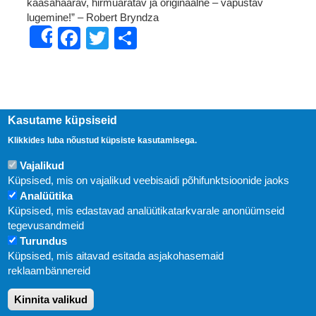
kaasahaarav, hirmuäratav ja originaalne – vapustav
lugemine!” – Robert Bryndza
Facebook
Twitter
Share
Share
Kasutame küpsiseid
Klikkides luba nõustud küpsiste kasutamisega.
Vajalikud
Küpsised, mis on vajalikud veebisaidi põhifunktsioonide jaoks
Analüütika
Küpsised, mis edastavad analüütikatarkvarale anonüümseid
Uudised
tegevusandmeid
Turundus
Abi
Küpsised, mis aitavad esitada asjakohasemaid
KIRJASTUS PEGASUS OÜ © 2020
reklaambännereid
Paldiski mnt. 29 (A korpus VI korrus), Tallinn
Kinnita valikud
Üldtelefon: 666 1720