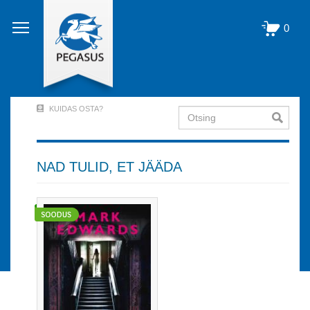
Liigu
edasi
0
põhisisu
juurde
KUIDAS OSTA?
Otsing
User
Account
Menu
NAD TULID, ET JÄÄDA
(logged
out)