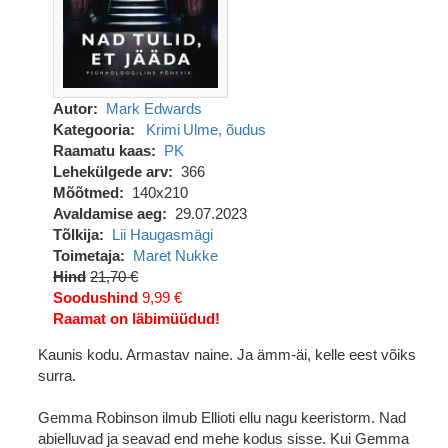
Autor
Mark Edwards
Kategooria
Krimi
Ulme, õudus
Raamatu kaas
PK
Lehekülgede arv
366
Mõõtmed
140x210
Avaldamise aeg
29.07.2023
Tõlkija
Lii Haugasmägi
Toimetaja
Maret Nukke
Hind
21,70 €
Soodushind
9,99 €
Raamat on läbimüüdud!
Kaunis kodu. Armastav naine. Ja ämm-äi, kelle eest võiks
surra.
Gemma Robinson ilmub Ellioti ellu nagu keeristorm. Nad
abielluvad ja seavad end mehe kodus sisse. Kui Gemma