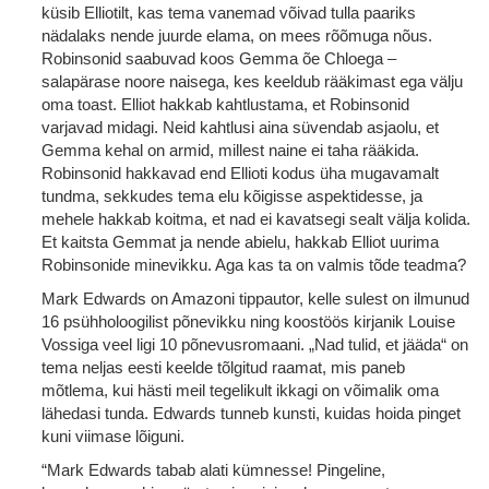
küsib Elliotilt, kas tema vanemad võivad tulla paariks
nädalaks nende juurde elama, on mees rõõmuga nõus.
Robinsonid saabuvad koos Gemma õe Chloega –
salapärase noore naisega, kes keeldub rääkimast ega välju
oma toast. Elliot hakkab kahtlustama, et Robinsonid
varjavad midagi. Neid kahtlusi aina süvendab asjaolu, et
Gemma kehal on armid, millest naine ei taha rääkida.
Robinsonid hakkavad end Ellioti kodus üha mugavamalt
tundma, sekkudes tema elu kõigisse aspektidesse, ja
mehele hakkab koitma, et nad ei kavatsegi sealt välja kolida.
Et kaitsta Gemmat ja nende abielu, hakkab Elliot uurima
Robinsonide minevikku. Aga kas ta on valmis tõde teadma?
Mark Edwards on Amazoni tippautor, kelle sulest on ilmunud
16 psühholoogilist põnevikku ning koostöös kirjanik Louise
Vossiga veel ligi 10 põnevusromaani. „Nad tulid, et jääda“ on
tema neljas eesti keelde tõlgitud raamat, mis paneb
mõtlema, kui hästi meil tegelikult ikkagi on võimalik oma
lähedasi tunda. Edwards tunneb kunsti, kuidas hoida pinget
kuni viimase lõiguni.
“Mark Edwards tabab alati kümnesse! Pingeline,