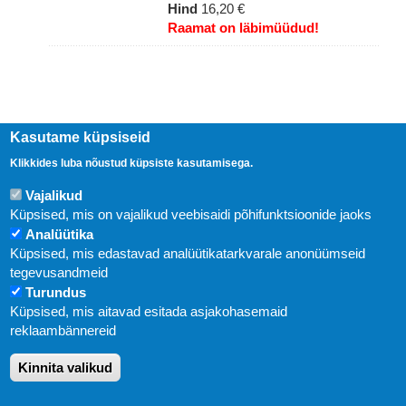
Hind
16,20 €
Raamat on läbimüüdud!
Kasutame küpsiseid
Klikkides luba nõustud küpsiste kasutamisega.
Vajalikud
Küpsised, mis on vajalikud veebisaidi põhifunktsioonide jaoks
Analüütika
Küpsised, mis edastavad analüütikatarkvarale anonüümseid
Uudised
tegevusandmeid
Turundus
Abi
Küpsised, mis aitavad esitada asjakohasemaid
KIRJASTUS PEGASUS OÜ © 2020
reklaambännereid
Paldiski mnt. 29 (A korpus VI korrus), Tallinn
Kinnita valikud
Üldtelefon: 666 1720