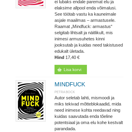
ei lubaks endale paremat elu ja
elaksime allpool enda võimalusi.
See töötab vastu ka kauneimale
asjale maailmas – armastusele.
Raamat „Mindfuck: armastus“
selgitab lihtsalt ja näitlikult, mis
inimesi armusuhetes kinni
jooksutab ja kuidas need takistused
edukalt ületada.
Hind
17,40 €
Lisa korvi
MINDFUCK
PETRA BOCK
Autor seletab lahti, mismoodi ja
miks tekivad mõtteblokaadid, mida
need inimese kohta reedavad ning
kuidas saavutada enda tõeline
potentsiaal ja oma elu kohe kestvalt
parandada.