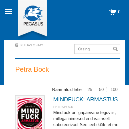
Liigu
edasi
0
põhisisu
juurde
KUIDAS OSTA?
Otsing
User
Account
Menu
Petra Bock
(logged
out)
Raamatuid lehel:
25
50
100
MINDFUCK: ARMASTUS
PETRA BOCK
Mindfuck on igapäevane teguviis,
millega inimesed end vaimselt
saboteerivad. See teeb kõik, et me