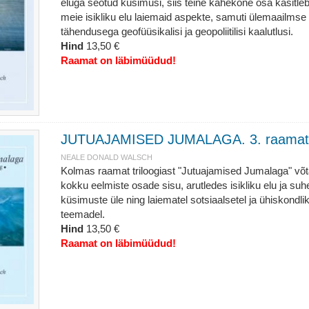
eluga seotud küsimusi, siis teine kahekõne osa käsitle
meie isikliku elu laiemaid aspekte, samuti ülemaailmse
tähendusega geofüüsikalisi ja geopoliitilisi kaalutlusi.
Hind
13,50 €
Raamat on läbimüüdud!
JUTUAJAMISED JUMALAGA. 3. raamat
NEALE DONALD WALSCH
Kolmas raamat triloogiast "Jutuajamised Jumalaga" võ
kokku eelmiste osade sisu, arutledes isikliku elu ja suh
küsimuste üle ning laiematel sotsiaalsetel ja ühiskondlik
teemadel.
Hind
13,50 €
Raamat on läbimüüdud!