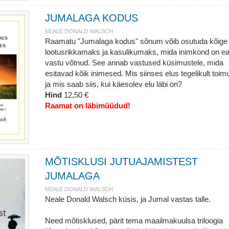
JUMALAGA KODUS
NEALE DONALD WALSCH
Raamatu "Jumalaga kodus" sõnum võib osutuda kõige
lootusrikkamaks ja kasulikumaks, mida inimkond on ea
vastu võtnud. See annab vastused küsimustele, mida
esitavad kõik inimesed. Mis siinses elus tegelikult toim
ja mis saab siis, kui käesolev elu läbi on?
Hind
12,50 €
Raamat on läbimüüdud!
MÕTISKLUSI JUTUAJAMISTEST
JUMALAGA
NEALE DONALD WALSCH
Neale Donald Walsch küsis, ja Jumal vastas talle.
Need mõtisklused, pärit tema maailmakuulsa triloogia