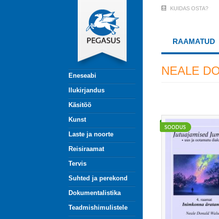
Liigu
KUIDAS OSTA?
User
edasi
põhisisu
Account
juurde
RAAMATUD
Menu
(logged
NEALE D
Eneseabi
out)
Ilukirjandus
Käsitöö
Kunst
Laste ja noorte
Reisiraamat
Tervis
Suhted ja perekond
Dokumentalistika
Teadmishimulistele