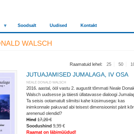
Soodsalt
Uudised
Kontakt
ONALD WALSCH
Raamatuid lehel:
25
50
1
JUTUAJAMISED JUMALAGA, IV OSA
NEALE DONALD WALSCH
2016. aastal, ööl vastu 2. augustit tõmmati Neale Donal
Walsch uudsesse ja täiesti üllatavasse dialoogi Jumala
Ta seisis ootamatult silmitsi kahe küsimusega: kas
inimkonnale pakuvad abi teisest dimensioonist pärit kõr
arenenud olendid?
Hind
17,20 €
Soodushind
9,99 €
Raamat on läbimüüdud!