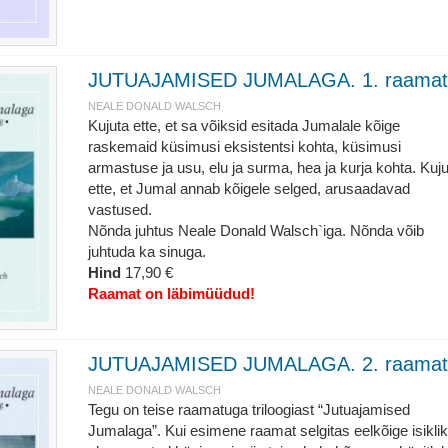
JUTUAJAMISED JUMALAGA. 1. raamat
NEALE DONALD WALSCH
Kujuta ette, et sa võiksid esitada Jumalale kõige
raskemaid küsimusi eksistentsi kohta, küsimusi
armastuse ja usu, elu ja surma, hea ja kurja kohta. Kuj
ette, et Jumal annab kõigele selged, arusaadavad
vastused.
Nõnda juhtus Neale Donald Walsch`iga. Nõnda võib
juhtuda ka sinuga.
Hind
17,90 €
Raamat on läbimüüdud!
JUTUAJAMISED JUMALAGA. 2. raamat
NEALE DONALD WALSCH
Tegu on teise raamatuga triloogiast “Jutuajamised
Jumalaga”. Kui esimene raamat selgitas eelkõige isikli