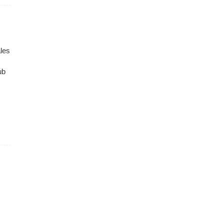
les
ub