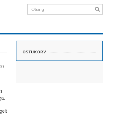
Otsing
OSTUKORV
00
d
ga.
gelt