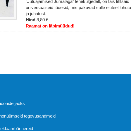
"Jutuajamised Jumalaga" lehekülgedelt, on täis lihtsaid
universaalseid tõdesid, mis pakuvad sulle eluteel lohutu
ja juhatust.
Hind
8,80 €
Raamat on läbimüüdud!
Abi
sioonide jaoks
 anonüümseid tegevusandmeid
 reklaambännereid