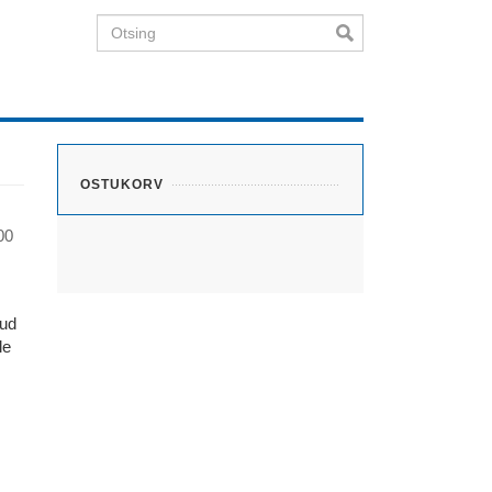
Otsing
OSTUKORV
00
dud
le