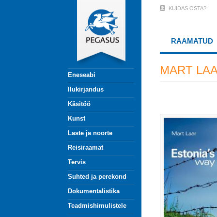
Liigu
KUIDAS OSTA?
User
edasi
põhisisu
Account
juurde
RAAMATUD
Menu
(logged
MART LA
Eneseabi
out)
Ilukirjandus
Käsitöö
Kunst
Laste ja noorte
Reisiraamat
Tervis
Suhted ja perekond
Dokumentalistika
Teadmishimulistele