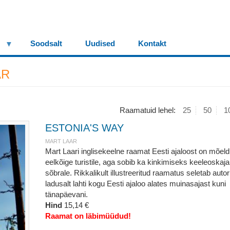
Soodsalt
Uudised
Kontakt
AR
Raamatuid lehel:
25
50
1
ESTONIA'S WAY
MART LAAR
Mart Laari inglisekeelne raamat Eesti ajaloost on mõel
eelkõige turistile, aga sobib ka kinkimiseks keeleoskaja
sõbrale. Rikkalikult illustreeritud raamatus seletab autor
ladusalt lahti kogu Eesti ajaloo alates muinasajast kuni
tänapäevani.
Hind
15,14 €
Raamat on läbimüüdud!