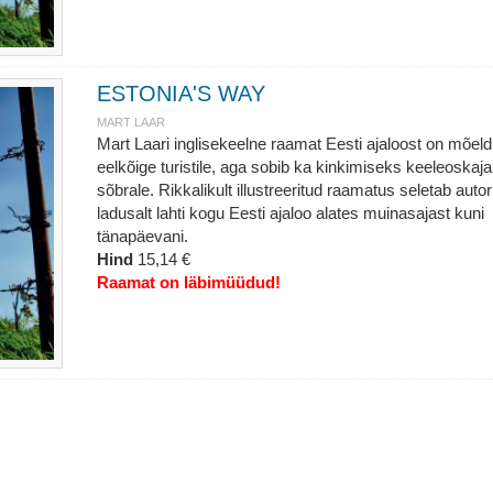
ESTONIA'S WAY
MART LAAR
Mart Laari inglisekeelne raamat Eesti ajaloost on mõel
eelkõige turistile, aga sobib ka kinkimiseks keeleoskaja
sõbrale. Rikkalikult illustreeritud raamatus seletab autor
ladusalt lahti kogu Eesti ajaloo alates muinasajast kuni
tänapäevani.
Hind
15,14 €
Raamat on läbimüüdud!