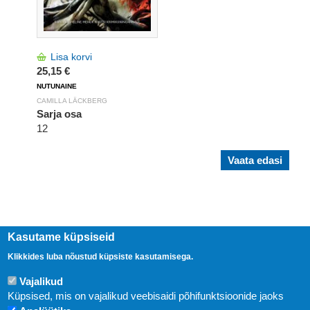
Lisa korvi
25,15 €
NUTUNAINE
CAMILLA LÄCKBERG
Sarja osa
12
Vaata edasi
Kasutame küpsiseid
Klikkides luba nõustud küpsiste kasutamisega.
Vajalikud
Küpsised, mis on vajalikud veebisaidi põhifunktsioonide jaoks