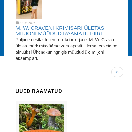
27.04.2026
M. W. CRAVENI KRIMISARI ÜLETAS
MILJONI MÜÜDUD RAAMATU PIIRI
Paljude eestlaste lemmik krimikirjanik M. W. Craven
ületas märkimisväärse verstaposti – tema teoseid on
ainuüksi Ühendkuningriigis müüdud üle miljoni
eksemplari.
Pagination
Järgmin
››
leht
UUED RAAMATUD