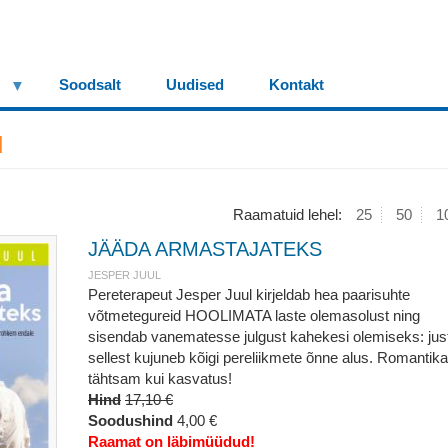
Soodsalt
Uudised
Kontakt
l
Raamatuid lehel:
25
50
1
JÄÄDA ARMASTAJATEKS
JESPER JUUL
Pereterapeut Jesper Juul kirjeldab hea paarisuhte
võtmetegureid HOOLIMATA laste olemasolust ning
sisendab vanematesse julgust kahekesi olemiseks: jus
sellest kujuneb kõigi pereliikmete õnne alus. Romantik
tähtsam kui kasvatus!
Hind
17,10 €
Soodushind
4,00 €
Raamat on läbimüüdud!