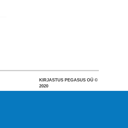
KIRJASTUS PEGASUS OÜ ©
2020
Paldiski mnt. 29 (A korpus VI
korrus), Tallinn
Üldtelefon: 666 1720
E-post:
pegasus[at]pegasus.ee