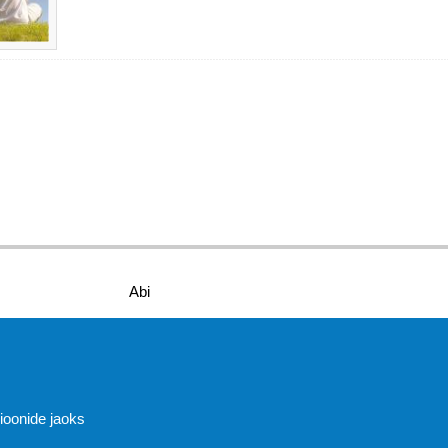
Abi
sioonide jaoks