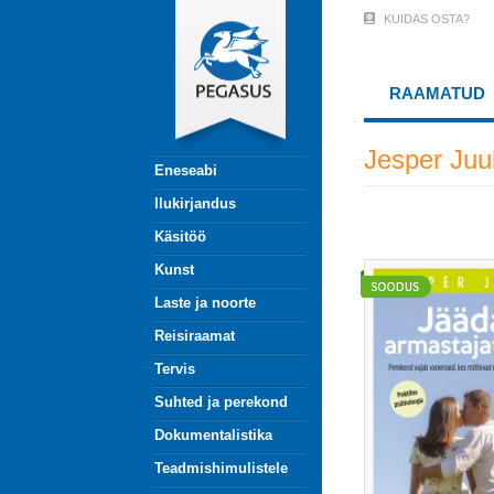
Liigu
KUIDAS OSTA?
User
edasi
põhisisu
Account
juurde
RAAMATUD
Menu
(logged
Jesper Juu
Eneseabi
out)
Ilukirjandus
Käsitöö
Kunst
Laste ja noorte
Reisiraamat
Tervis
Suhted ja perekond
Dokumentalistika
Teadmishimulistele