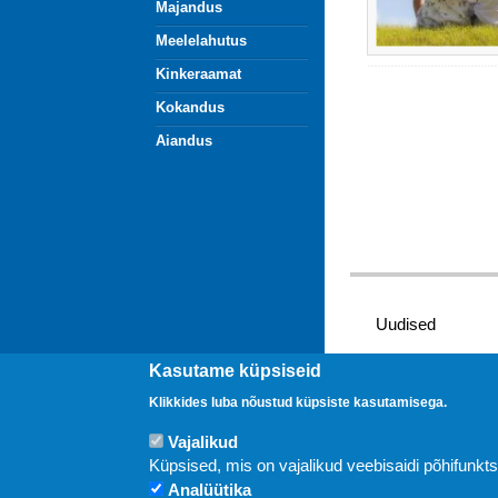
Majandus
Meelelahutus
Kinkeraamat
Kokandus
Aiandus
Uudised
Kasutame küpsiseid
Klikkides luba nõustud küpsiste kasutamisega.
Vajalikud
Küpsised, mis on vajalikud veebisaidi põhifunkt
Analüütika