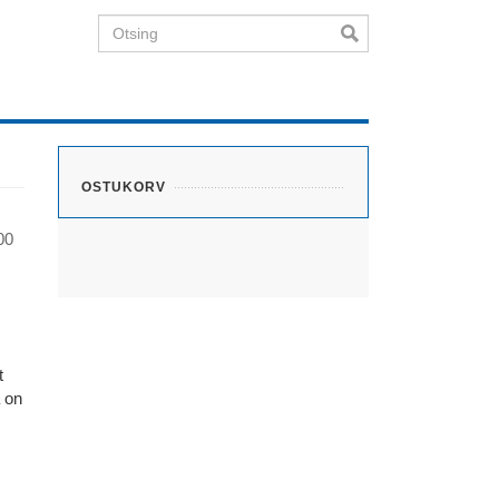
Otsing
OSTUKORV
00
t
a on