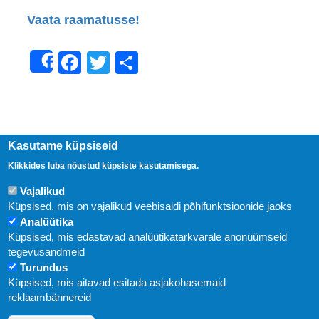
Vaata raamatusse!
Facebook
Twitter
Share
Share
Kasutame küpsiseid
Klikkides luba nõustud küpsiste kasutamisega.
Vajalikud
Küpsised, mis on vajalikud veebisaidi põhifunktsioonide jaoks
Analüütika
Küpsised, mis edastavad analüütikatarkvarale anonüümseid
Uudised
tegevusandmeid
Turundus
Abi
Küpsised, mis aitavad esitada asjakohasemaid
KIRJASTUS PEGASUS OÜ © 2020
reklaambännereid
Paldiski mnt. 29 (A korpus VI korrus), Tallinn