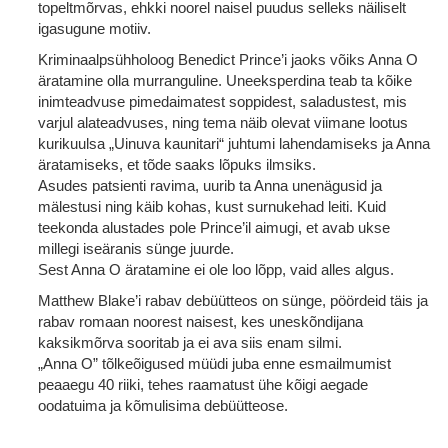
topeltmõrvas, ehkki noorel naisel puudus selleks näiliselt
igasugune motiiv.
Kriminaalpsühholoog Benedict Prince’i jaoks võiks Anna O
äratamine olla murranguline. Uneeksperdina teab ta kõike
inimteadvuse pimedaimatest soppidest, saladustest, mis
varjul alateadvuses, ning tema näib olevat viimane lootus
kurikuulsa „Uinuva kaunitari“ juhtumi lahendamiseks ja Anna
äratamiseks, et tõde saaks lõpuks ilmsiks.
Asudes patsienti ravima, uurib ta Anna unenägusid ja
mälestusi ning käib kohas, kust surnukehad leiti. Kuid
teekonda alustades pole Prince’il aimugi, et avab ukse
millegi iseäranis sünge juurde.
Sest Anna O äratamine ei ole loo lõpp, vaid alles algus.
Matthew Blake’i rabav debüütteos on sünge, pöördeid täis ja
rabav romaan noorest naisest, kes uneskõndijana
kaksikmõrva sooritab ja ei ava siis enam silmi.
„Anna O” tõlkeõigused müüdi juba enne esmailmumist
peaaegu 40 riiki, tehes raamatust ühe kõigi aegade
oodatuima ja kõmulisima debüütteose.