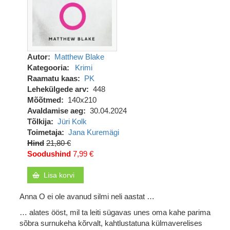
Autor
Matthew Blake
Kategooria
Krimi
Raamatu kaas
PK
Lehekülgede arv
448
Mõõtmed
140x210
Avaldamise aeg
30.04.2024
Tõlkija
Jüri Kolk
Toimetaja
Jana Kuremägi
Hind
21,80 €
Soodushind
7,99 €
Lisa korvi
Anna O ei ole avanud silmi neli aastat …
… alates ööst, mil ta leiti sügavas unes oma kahe parima
sõbra surnukeha kõrvalt, kahtlustatuna külmaverelises