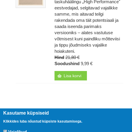
taskuhäälingu „High Performanceˮ
eestvedajad, selgitavad vajalikke
samme, mis aitavad teilgi
rakendada oma täit potentsiaali ja
saada iseenda parimaks
versiooniks – alates vastutuse
võtmisest kuni paindliku mõtteviisi
ja tippu jõudmiseks vajalike
hoiakuteni.
Hind
21,80 €
Soodushind
9,99 €
Lisa korvi
Kasutame küpsiseid
Klikkides luba nõustud küpsiste kasutamisega.
Vajalikud