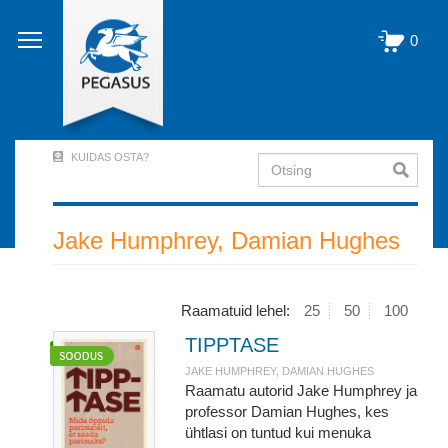
Liigu
edasi
0
põhisisu
juurde
KUIDAS OSTA?
Otsing
User
Account
Menu
Jake Humphrey, Damian Hughes
(logged
out)
Raamatuid lehel:
25
50
100
TIPPTASE
JAKE HUMPHREY, DAMIAN HUGHES
Raamatu autorid Jake Humphrey ja
professor Damian Hughes, kes
ühtlasi on tuntud kui menuka