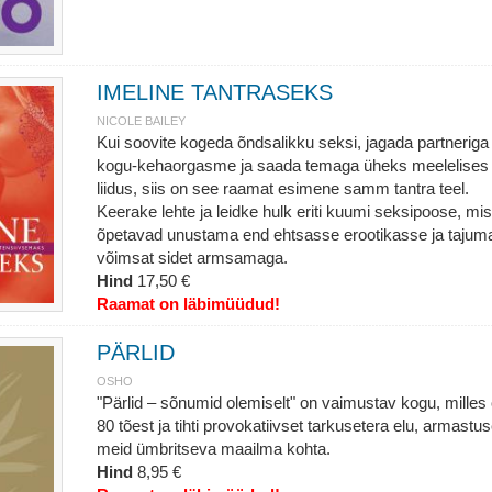
IMELINE TANTRASEKS
NICOLE BAILEY
Kui soovite kogeda õndsalikku seksi, jagada partneriga
kogu-kehaorgasme ja saada temaga üheks meelelises
liidus, siis on see raamat esimene samm tantra teel.
Keerake lehte ja leidke hulk eriti kuumi seksipoose, mis
õpetavad unustama end ehtsasse erootikasse ja tajum
võimsat sidet armsamaga.
Hind
17,50 €
Raamat on läbimüüdud!
PÄRLID
OSHO
"Pärlid – sõnumid olemiselt" on vaimustav kogu, milles
80 tõest ja tihti provokatiivset tarkusetera elu, armastus
meid ümbritseva maailma kohta.
Hind
8,95 €