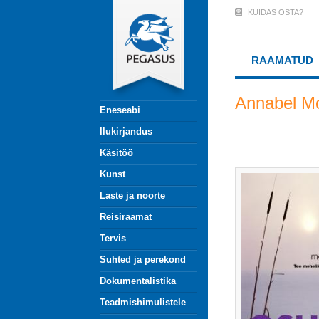
Liigu
KUIDAS OSTA?
User
edasi
põhisisu
Account
juurde
RAAMATUD
Menu
(logged
Annabel Mo
Eneseabi
out)
Ilukirjandus
Käsitöö
Kunst
Laste ja noorte
Reisiraamat
Tervis
Suhted ja perekond
Dokumentalistika
Teadmishimulistele