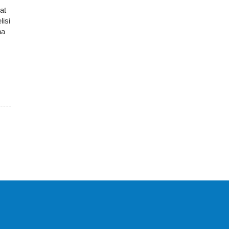
at
lisi
ha
KIRJASTUS PEGASUS OÜ ©