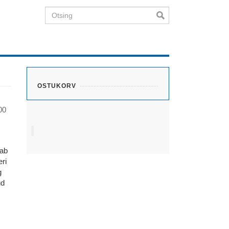
Otsing
OSTUKORV
00
dab
ri
g
ud