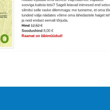
sooviga kaitsta teisi? Sageli leiavad inimesed end seisv
silmitsi selle raske dilemmaga: me tunneme, et oma tõe
tundeid välja näidates võime oma lähedastele haiget te
ja neid endast eemalt tõrjuda.
Hind
12,52 €
Soodushind
8,00 €
Raamat on läbimüüdud!
Abi