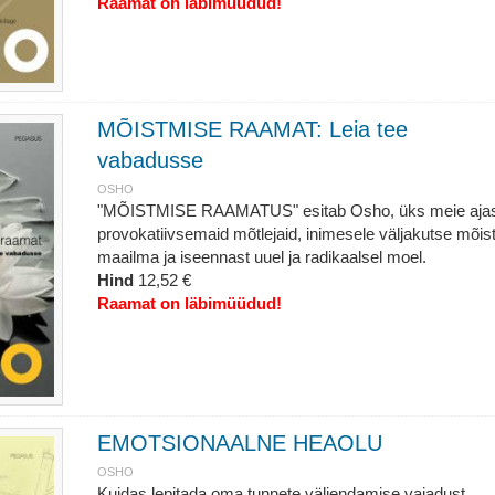
Raamat on läbimüüdud!
MÕISTMISE RAAMAT: Leia tee
vabadusse
OSHO
"MÕISTMISE RAAMATUS" esitab Osho, üks meie aja
provokatiivsemaid mõtlejaid, inimesele väljakutse mõis
maailma ja iseennast uuel ja radikaalsel moel.
Hind
12,52 €
Raamat on läbimüüdud!
EMOTSIONAALNE HEAOLU
OSHO
Kuidas lepitada oma tunnete väljendamise vajadust