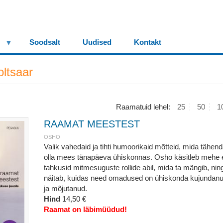
Soodsalt
Uudised
Kontakt
ltsaar
Raamatuid lehel:
25
50
1
RAAMAT MEESTEST
OSHO
Valik vahedaid ja tihti humoorikaid mõtteid, mida tähen
olla mees tänapäeva ühiskonnas. Osho käsitleb mehe e
tahkusid mitmesuguste rollide abil, mida ta mängib, nin
näitab, kuidas need omadused on ühiskonda kujundan
ja mõjutanud.
Hind
14,50 €
Raamat on läbimüüdud!