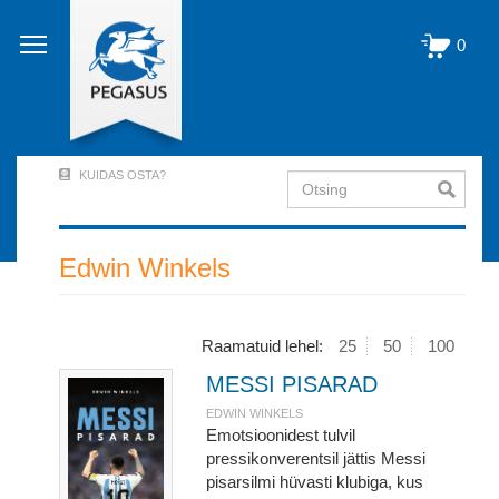
Liigu
edasi
0
põhisisu
juurde
KUIDAS OSTA?
Otsing
User
Account
Menu
Edwin Winkels
(logged
out)
Raamatuid lehel:
25
50
100
MESSI PISARAD
EDWIN WINKELS
Emotsioonidest tulvil
pressikonverentsil jättis Messi
pisarsilmi hüvasti klubiga, kus