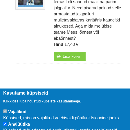
temast oli saanud maailma parim
jalgpallur. Need pisarad polnud selle
armastatud jalgpalluri
muljetavaldavas karjääris kaugeltki
ainukesed. Aga mida me üldse
teame Messi õnnest või
ebaõnnest?
Hind
17,40 €
Lisa korvi
Kasutame küpsiseid
Klikkides luba nõustud küpsiste kasutamisega.
Vajalikud
Küpsised, mis on vajalikud veebisaidi põhifunktsioonide jaoks
Analüütika