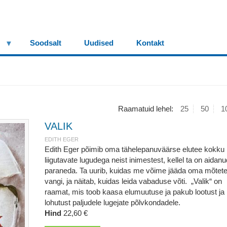
Soodsalt
Uudised
Kontakt
Raamatuid lehel:
25
50
1
VALIK
EDITH EGER
Edith Eger põimib oma tähelepanuväärse elutee kokku
liigutavate lugudega neist inimestest, kellel ta on aidanu
paraneda. Ta uurib, kuidas me võime jääda oma mõtet
vangi, ja näitab, kuidas leida vabaduse võti. „Valik“ on
raamat, mis toob kaasa elumuutuse ja pakub lootust ja
lohutust paljudele lugejate põlvkondadele.
Hind
22,60 €