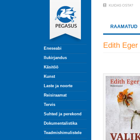
Liigu
KUIDAS OSTA?
User
edasi
põhisisu
Account
juurde
RAAMATUD
Menu
(logged
Edith Eger
Eneseabi
out)
Ilukirjandus
Käsitöö
Kunst
Laste ja noorte
Reisiraamat
Tervis
Suhted ja perekond
Dokumentalistika
Teadmishimulistele