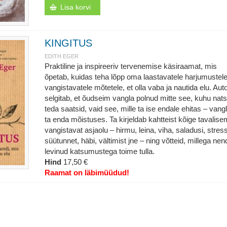
Lisa korvi
KINGITUS
EDITH EGER
Praktiline ja inspireeriv tervenemise käsiraamat, mis
õpetab, kuidas teha lõpp oma laastavatele harjumustele
vangistavatele mõtetele, et olla vaba ja nautida elu. Aut
selgitab, et õudseim vangla polnud mitte see, kuhu nats
teda saatsid, vaid see, mille ta ise endale ehitas – vang
ta enda mõistuses. Ta kirjeldab kahtteist kõige tavalise
vangistavat asjaolu – hirmu, leina, viha, saladusi, stress
süütunnet, häbi, vältimist jne – ning võtteid, millega nen
levinud katsumustega toime tulla.
Hind
17,50 €
Raamat on läbimüüdud!