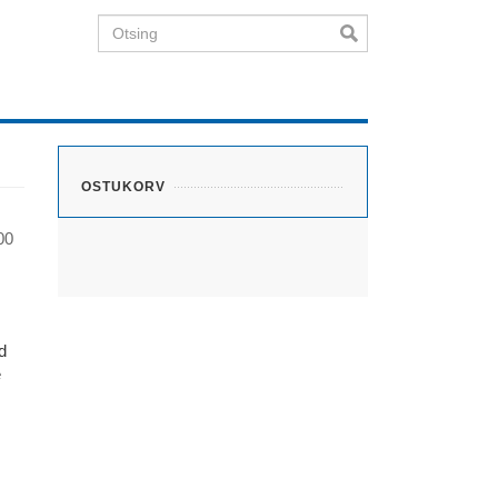
Otsing
OSTUKORV
00
d
e