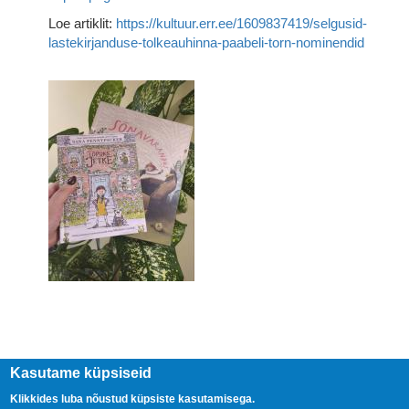
Loe artiklit:
https://kultuur.err.ee/1609837419/selgusid-
lastekirjanduse-tolkeauhinna-paabeli-torn-nominendid
Kasutame küpsiseid
Klikkides luba nõustud küpsiste kasutamisega.