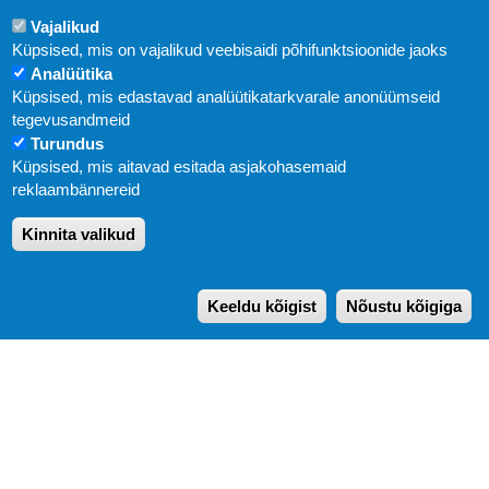
Vajalikud
Küpsised, mis on vajalikud veebisaidi põhifunktsioonide jaoks
Analüütika
Küpsised, mis edastavad analüütikatarkvarale anonüümseid
Uudised
tegevusandmeid
Turundus
Abi
Küpsised, mis aitavad esitada asjakohasemaid
KIRJASTUS PEGASUS OÜ © 2020
reklaambännereid
Paldiski mnt. 29 (A korpus VI korrus), Tallinn
Kinnita valikud
Üldtelefon: 666 1720
E-post:
pegasus[at]pegasus.ee
Keeldu kõigist
Nõustu kõigiga