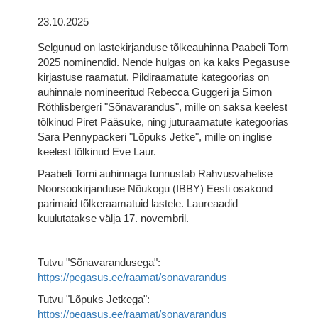
23.10.2025
Selgunud on lastekirjanduse tõlkeauhinna Paabeli Torn
2025 nominendid. Nende hulgas on ka kaks Pegasuse
kirjastuse raamatut. Pildiraamatute kategoorias on
auhinnale nomineeritud Rebecca Guggeri ja Simon
Röthlisbergeri "Sõnavarandus", mille on saksa keelest
tõlkinud Piret Pääsuke, ning juturaamatute kategoorias
Sara Pennypackeri "Lõpuks Jetke", mille on inglise
keelest tõlkinud Eve Laur.
Paabeli Torni auhinnaga tunnustab Rahvusvahelise
Noorsookirjanduse Nõukogu (IBBY) Eesti osakond
parimaid tõlkeraamatuid lastele. Laureaadid
kuulutatakse välja 17. novembril.
Tutvu
"Sõnavarandusega":
https://pegasus.ee/raamat/sonavarandus
Tutvu
"Lõpuks Jetkega":
https://pegasus.ee/raamat/sonavarandus