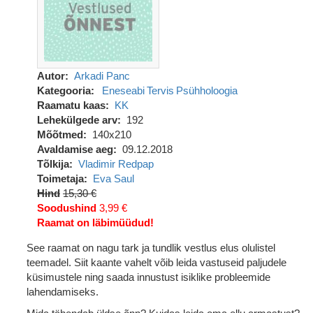
Autor
Arkadi Panc
Kategooria
Eneseabi
Tervis
Psühholoogia
Raamatu kaas
KK
Lehekülgede arv
192
Mõõtmed
140x210
Avaldamise aeg
09.12.2018
Tõlkija
Vladimir Redpap
Toimetaja
Eva Saul
Hind
15,30 €
Soodushind
3,99 €
Raamat on läbimüüdud!
See raamat on nagu tark ja tundlik vestlus elus olulistel
teemadel. Siit kaante vahelt võib leida vastuseid paljudele
küsimustele ning saada innustust isiklike probleemide
lahendamiseks.