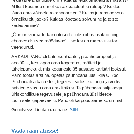
Mida tähendab üldse õnn? Kuidas leida oma ellu armastust?
Millest koosneb õnneliku seksuaalsuhte retsept? Kuidas
jõuda oma võimete rakendamiseni? Kui palju raha on vaja
õnneliku elu jaoks? Kuidas lõpetada solvumine ja teiste
kadestamine?
„Õnn on võimalik, kannatused ei ole kohustuslikud ning
ebameeldivused mööduvad“ – selles on raamatu autor
veendunud.
ARKADI PANC oli Läti psühhiaater, psühhoterapeut ja -
analüütik, kes jagab oma kogemusi, mõtteid ja
tähelepanekuid, mis kogunesid 35 aastase karjääri jooksul.
Panc töötas arstina, õpetas psühhoanalüüsi Riia Ülikooli
Psühhiaatria kateedris, tegeles teadusliku tööga ja võttis
patsiente vastu oma erakliinikus. Ta pühendas palju aega
ühiskondlikule tegevusele ja psühhoanalüüsi ideede
toomisele igapäevaellu. Panc oli ka populaarne kolumnist.
GoodNews kirjutab raamatus
SIIN!
Vaata raamatusse!