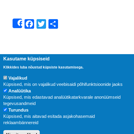
Facebook
Twitter
Share
Share
Kasutame küpsiseid
Klikkides luba nõustud küpsiste kasutamisega.
Vajalikud
Küpsised, mis on vajalikud veebisaidi põhifunktsioonide jaoks
Analüütika
Küpsised, mis edastavad analüütikatarkvarale anonüümseid
Uudised
tegevusandmeid
Turundus
Abi
Küpsised, mis aitavad esitada asjakohasemaid
KIRJASTUS PEGASUS OÜ © 2020
reklaambännereid
Paldiski mnt. 29 (A korpus VI korrus), Tallinn