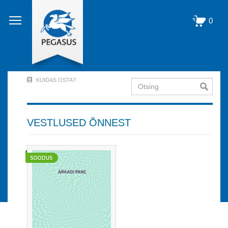
Liigu
edasi
0
põhisisu
juurde
KUIDAS OSTA?
Otsing
User
Account
Menu
VESTLUSED ÕNNEST
(logged
out)