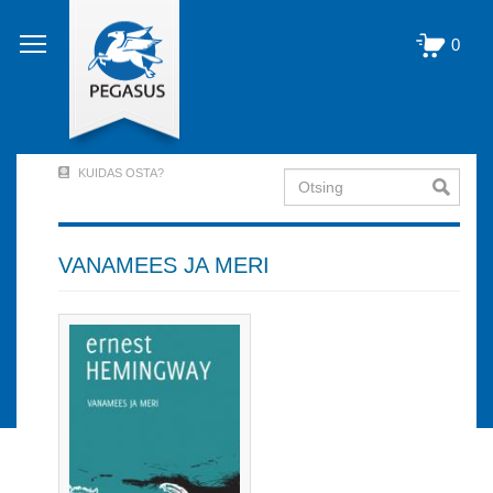
Liigu
edasi
0
põhisisu
juurde
KUIDAS OSTA?
Otsing
User
Account
Menu
VANAMEES JA MERI
(logged
out)