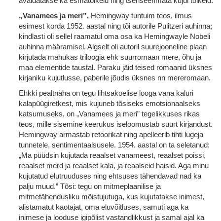
avaldatakse ka esmatõlkeid ning tsenseerimata kujul tõlkeid.
„Vanamees ja meri”,
Hemingway tuntuim teos, ilmus
esimest korda 1952. aastal ning tõi autorile Pulitzeri auhinna;
kindlasti oli sellel raamatul oma osa ka Hemingwayle Nobeli
auhinna määramisel. Algselt oli autoril suurejooneline plaan
kirjutada mahukas triloogia ehk suurromaan mere, õhu ja
maa elementide taustal. Paraku jäid teised romaanid üksnes
kirjaniku kujutlusse, paberile jõudis üksnes nn mereromaan.
Ehkki pealtnäha on tegu lihtsakoelise looga vana kaluri
kalapüügiretkest, mis kujuneb tõsiseks emotsionaalseks
katsumuseks, on „Vanamees ja meri” tegelikkuses rikas
teos, mille sisemine keerukus iseloomustab suurt kirjandust.
Hemingway armastab retoorikat ning apelleerib tihti lugeja
tunnetele, sentimentaalsusele. 1954. aastal on ta seletanud:
„Ma püüdsin kujutada reaalset vanameest, reaalset poissi,
reaalset merd ja reaalset kala, ja reaalseid haisid. Aga minu
kujutatud elutruuduses ning ehtsuses tähendavad nad ka
palju muud.” Tõsi: tegu on mitmeplaanilise ja
mitmetähendusliku mõistujutuga, kus kujutatakse inimest,
alistamatut kaotajat, oma eluvõitluses, samuti aga ka
inimese ja looduse igipõlist vastandlikkust ja samal ajal ka