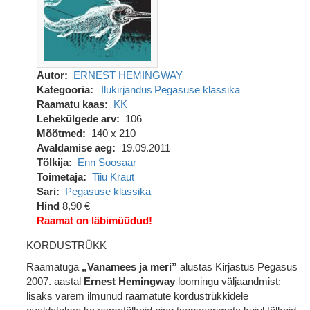
Autor
ERNEST HEMINGWAY
Kategooria
Ilukirjandus
Pegasuse klassika
Raamatu kaas
KK
Lehekülgede arv
106
Mõõtmed
140 x 210
Avaldamise aeg
19.09.2011
Tõlkija
Enn Soosaar
Toimetaja
Tiiu Kraut
Sari
Pegasuse klassika
Hind
8,90 €
Raamat on läbimüüdud!
KORDUSTRÜKK
Raamatuga
„Vanamees ja meri”
alustas Kirjastus Pegasus
2007. aastal
Ernest Hemingway
loomingu väljaandmist:
lisaks varem ilmunud raamatute kordustrükkidele