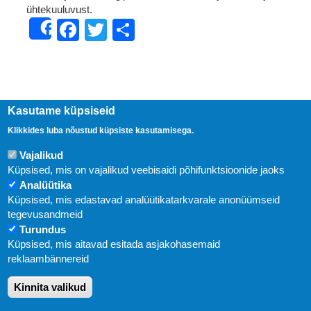
ühtekuuluvust.
Facebook
Twitter
Share
Share
Kasutame küpsiseid
Klikkides luba nõustud küpsiste kasutamisega.
Vajalikud
Küpsised, mis on vajalikud veebisaidi põhifunktsioonide jaoks
Analüütika
Küpsised, mis edastavad analüütikatarkvarale anonüümseid
Uudised
tegevusandmeid
Turundus
Abi
Küpsised, mis aitavad esitada asjakohasemaid
KIRJASTUS PEGASUS OÜ © 2020
reklaambännereid
Paldiski mnt. 29 (A korpus VI korrus), Tallinn
Kinnita valikud
Üldtelefon: 666 1720