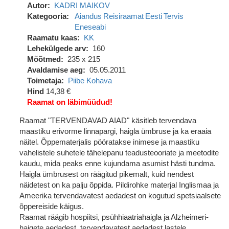
Autor
KADRI MAIKOV
Kategooria
Aiandus
Reisiraamat
Eesti
Tervis
Eneseabi
Raamatu kaas
KK
Lehekülgede arv
160
Mõõtmed
235 x 215
Avaldamise aeg
05.05.2011
Toimetaja
Piibe Kohava
Hind
14,38 €
Raamat on läbimüüdud!
Raamat "TERVENDAVAD AIAD" käsitleb tervendava
maastiku erivorme linnapargi, haigla ümbruse ja ka eraaia
näitel. Õppematerjalis pööratakse inimese ja maastiku
vahelistele suhetele tähelepanu teadusteooriate ja meetodite
kaudu, mida peaks enne kujundama asumist hästi tundma.
Haigla ümbrusest on räägitud pikemalt, kuid nendest
näidetest on ka palju õppida. Pildirohke materjal Inglismaa ja
Ameerika tervendavatest aedadest on kogutud spetsiaalsete
õppereiside käigus.
Raamat räägib hospiitsi, psühhiaatriahaigla ja Alzheimeri-
haigete aedadest, tervendavatest aedadest lastele,