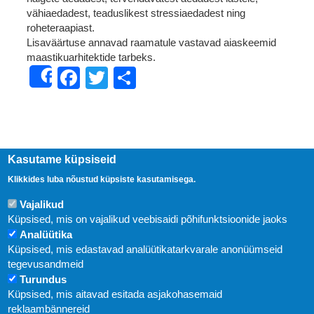
vähiaedadest, teaduslikest stressiaedadest ning
roheteraapiast.
Lisaväärtuse annavad raamatule vastavad aiaskeemid
maastikuarhitektide tarbeks.
Facebook
Twitter
Share
Share
Kasutame küpsiseid
Klikkides luba nõustud küpsiste kasutamisega.
Vajalikud
Küpsised, mis on vajalikud veebisaidi põhifunktsioonide jaoks
Analüütika
Küpsised, mis edastavad analüütikatarkvarale anonüümseid
Uudised
tegevusandmeid
Turundus
Abi
Küpsised, mis aitavad esitada asjakohasemaid
KIRJASTUS PEGASUS OÜ © 2020
reklaambännereid