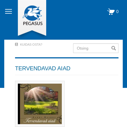
Liigu
edasi
0
põhisisu
juurde
KUIDAS OSTA?
Otsing
User
Account
Menu
TERVENDAVAD AIAD
(logged
out)