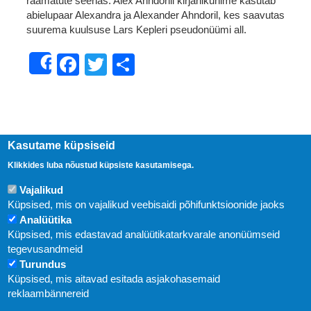
raamatute seerias. Alex Ahndorili kirjanikunime kasutab
abielupaar Alexandra ja Alexander Ahndoril, kes saavutas
suurema kuulsuse Lars Kepleri pseudonüümi all.
Facebook
Twitter
Share
Share
Kasutame küpsiseid
Klikkides luba nõustud küpsiste kasutamisega.
Vajalikud
Küpsised, mis on vajalikud veebisaidi põhifunktsioonide jaoks
Analüütika
Küpsised, mis edastavad analüütikatarkvarale anonüümseid
Uudised
tegevusandmeid
Turundus
Abi
Küpsised, mis aitavad esitada asjakohasemaid
KIRJASTUS PEGASUS OÜ © 2020
reklaambännereid