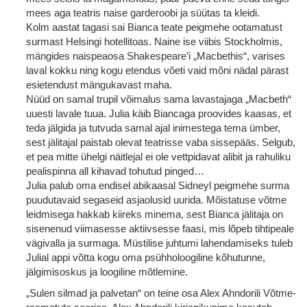
mees aga teatris naise garderoobi ja süütas ta kleidi.
Kolm aastat tagasi sai Bianca teate peigmehe ootamatust
surmast Helsingi hotellitoas. Naine ise viibis Stockholmis,
mängides naispeaosa Shakespeare’i „Macbethis“, varises
laval kokku ning kogu etendus võeti vaid mõni nädal pärast
esietendust mängukavast maha.
Nüüd on samal trupil võimalus sama lavastajaga „Macbeth“
uuesti lavale tuua. Julia käib Biancaga proovides kaasas, et
teda jälgida ja tutvuda samal ajal inimestega tema ümber,
sest jälitajal paistab olevat teatrisse vaba sissepääs. Selgub,
et pea mitte ühelgi näitlejal ei ole vettpidavat alibit ja rahuliku
pealispinna all kihavad tohutud pinged…
Julia palub oma endisel abikaasal Sidneyl peigmehe surma
puudutavaid segaseid asjaolusid uurida. Mõistatuse võtme
leidmisega hakkab kiireks minema, sest Bianca jälitaja on
sisenenud viimasesse aktiivsesse faasi, mis lõpeb tihtipeale
vägivalla ja surmaga. Müstilise juhtumi lahendamiseks tuleb
Julial appi võtta kogu oma psühholoogiline kõhutunne,
jälgimisoskus ja loogiline mõtlemine.
„Sulen silmad ja palvetan“ on teine osa Alex Ahndorili Võtme-