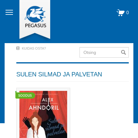
Liigu
edasi
0
põhisisu
juurde
KUIDAS OSTA?
Otsing
User
Account
Menu
SULEN SILMAD JA PALVETAN
(logged
out)