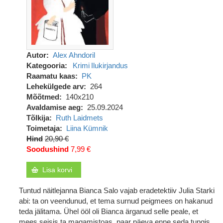
Autor
Alex Ahndoril
Kategooria
Krimi
Ilukirjandus
Raamatu kaas
PK
Lehekülgede arv
264
Mõõtmed
140x210
Avaldamise aeg
25.09.2024
Tõlkija
Ruth Laidmets
Toimetaja
Liina Kümnik
Hind
20,90 €
Soodushind
7,99 €
Lisa korvi
Tuntud näitlejanna Bianca Salo vajab eradetektiiv Julia Starki
abi: ta on veendunud, et tema surnud peigmees on hakanud
teda jälitama. Ühel ööl oli Bianca ärganud selle peale, et
mees seisis ta magamistoas, paar päeva enne seda tungis